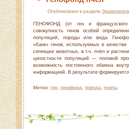
Опубликовано в разделе
Энциклопед
ГЕНОФОНД (от ген и французского
совокупность генов особей определен
популяций, породы или вида. Геноф
«банк» генов, используемых в качестве
селекции животных, в т.ч. пчёл и растен
целостности популяций — половой про
возможность постоянного обмена внут
информацией. В результате формируется
Метки:
ген
,
генофонд
,
порода
,
пчелы