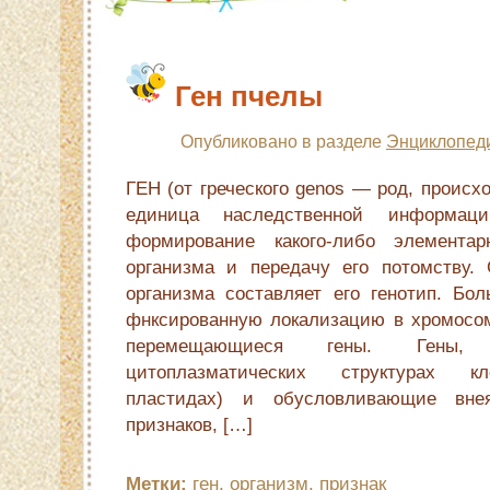
Ген пчелы
Опубликовано в разделе
Энциклопед
ГЕН (от греческого genos — род, происх
единица наследственной информаци
формирование какого-либо элементар
организма и передачу его потомству. 
организма составляет его генотип. Бо
фнксированную локализацию в хромосом
перемещающиеся гены. Гены,
цитоплазматических структурах кл
пластидах) и обусловливающие внея
признаков, […]
Метки:
ген
,
организм
,
признак