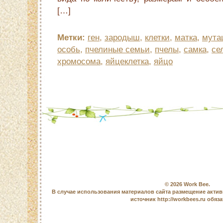
[…]
Метки:
ген
,
зародыш
,
клетки
,
матка
,
мута
особь
,
пчелиные семьи
,
пчелы
,
самка
,
се
хромосома
,
яйцеклетка
,
яйцо
© 2026
Work Bee
.
В случае использования материалов сайта размещение актив
источник http://workbees.ru обяз