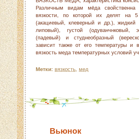
ВЯЗКОСТЬ МЁДА, характеристика консист
Различным видам мёда свойственна 
вязкости, по которой их делят на 5
(акациевый, клеверный и др.), жидкий 
липовый), густой (одуванчнковый, э
(падевый) и студнеобразный (вереск
зависит также от его температуры и 
вязкость меда температурных условий у
Метки:
вязкость
,
мед
Вьюнок