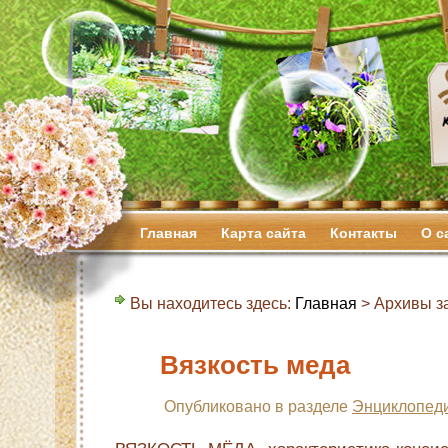
Главная
Карта сайта
Контакты
О с
Вы находитесь здесь:
Главная
> Архивы з
Вязкость меда
Опубликовано в разделе
Энциклопеди