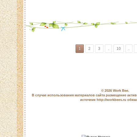
1
2
3
.
10
.
© 2026
Work Bee
.
В случае использования материалов сайта размещение актив
источник http://workbees.ru обяз