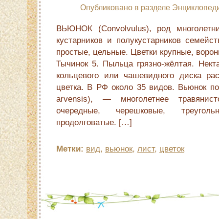
Опубликовано в разделе
Энциклопеди
ВЬЮНОК (Convolvulus), род многолетн
кустарников и полукустарников семейс
простые, цельные. Цветки крупные, воро
Тычинок 5. Пыльца грязно-жёлтая. Нект
кольцевого или чашевидного диска ра
цветка. В РФ около 35 видов. Вьюнок по
arvensis), — многолетнее травянис
очередные, черешковые, треугол
продолговатые. […]
Метки:
вид
,
вьюнок
,
лист
,
цветок