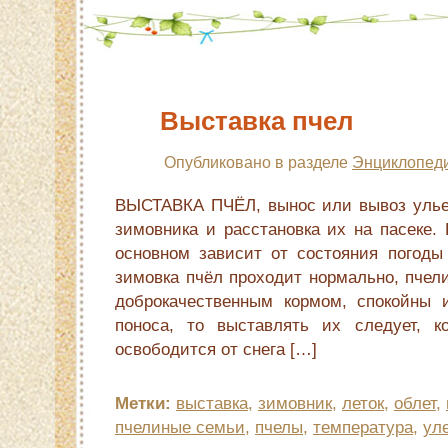
Выставка пчел
Опубликовано в разделе
Энциклопеди
ВЫСТАВКА ПЧЁЛ, вынос или вывоз улье
зимовника и расстановка их на пасеке.
основном зависит от состояния погоды
зимовка пчёл проходит нормально, пчел
доброкачественным кормом, спокойны 
поноса, то выставлять их следует, к
освободится от снега […]
Метки:
выставка
,
зимовник
,
леток
,
облет
,
пчелиные семьи
,
пчелы
,
температура
,
ул