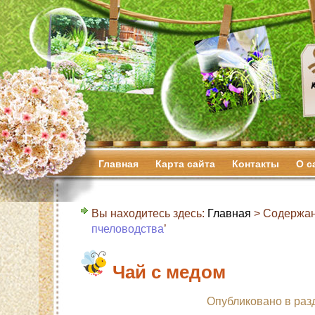
Главная
Карта сайта
Контакты
О с
Вы находитесь здесь:
Главная
> Содержан
пчеловодства
’
Чай с медом
Опубликовано в раз