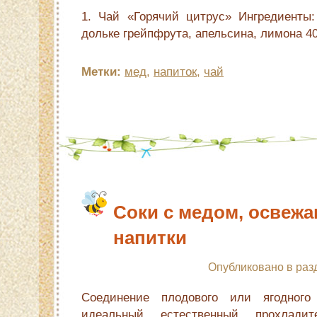
1. Чай «Горячий цитрус» Ингредиенты:
дольке грейпфрута, апельсина, лимона 40
Метки:
мед
,
напиток
,
чай
Соки с медом, освеж
напитки
Опубликовано в раз
Соединение плодового или ягодног
идеальный естественный прохлади