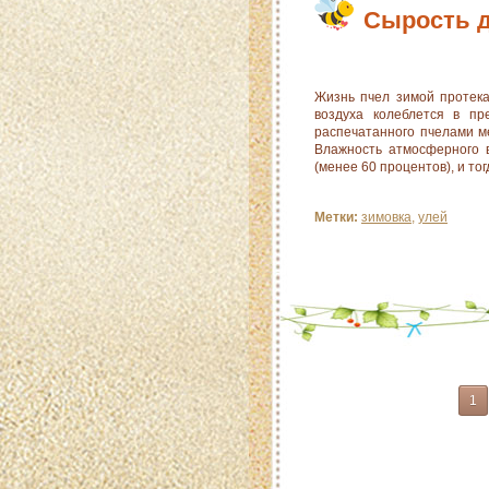
Сырость д
Жизнь пчел зимой протека
воздуха колеблется в пр
распечатанного пчелами ме
Влажность атмосферного в
(менее 60 процентов), и то
Метки:
зимовка
,
улей
1