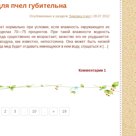
ля пчел губительна
Опубликовано в разделе
Зимовка пчел
| 28.07.2012
ет нормально при условии, если влажность окружающего их
еделах 70—75 процентов. При такой влажности водность
да сущест­венно не возрастает, качество его не ухудшается.
оздуха, как известно, непос­тоянна. Она может быть низкой
гда мед будет отдавать имеющуюся в нем воду, сгущаться и […]
Комментарии
1
2
3
.
10
.
»
19