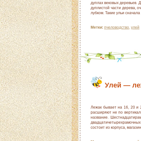
дуплах вековых деревьев. Д
дуплистой части дерева, 
лубком. Такие ульи сначала
Метки:
пчеловодство
,
улей
Улей — ле
Лежак бывает на 16, 20 и
расширяют не по вертикали
название. Шестнадцатира
двадцатичетырехрамочных
состоит из корпуса, магазин