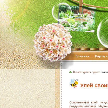
Главная
Карта 
Вы находитесь здесь:
Главн
Улей свои
Современный улей, иску
раздумий человека. Медоно