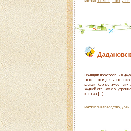
Метки:
пчеловодство
,
улей
Дадановск
Принцип изготовления дада
те же, что и для улья-лежак
крыши. Корпус имеет внут
задней стенках с внутренн
стенках […]
Метки:
пчеловодство
,
улей