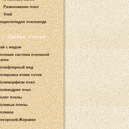
Размножение пчел
Улей
нциклопедия пчеловода
Свежие статьи
ай с медом
оловая система пчелиной
атки
Полифлерный мед
олировка ячеек сотов
Полиморфизм пчел
олиандрия пчел
олет пчелы
олевые пчелы
олевки
окорский-Жоравко