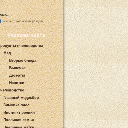
искать только в этом разделе
Разделы сайта
родукты пчеловодства
Мед
Вторые блюда
Выпечка
Десерты
Напитки
человодство
Главный медосбор
Зимовка пчел
Инстинкт роения
Пчелиная семья
Пчелиные матки