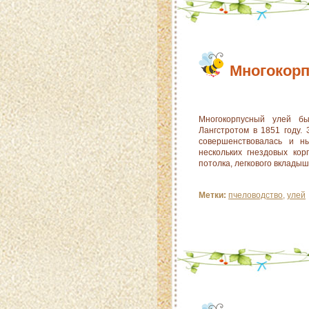
Многокор
Многокорпусный улей б
Лангстротом в 1851 году. 
совершенствовалась и н
нескольких гнездовых кор
потолка, легкового вклады
Метки:
пчеловодство
,
улей