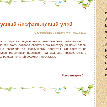
И
А
пусный бесфальцевый улей
М
Ф
Опубликовано в разделе
Улей
| 07.08.2012
Я
ыл изобретен выдающимся американским пчеловодом Л.
Д
За эти почти полтора столетия его конструкция изменялась,
ыне доведена до классической простоты. Он состоит из
Н
пусов, магазинных надставок под мед, дна, крыши, глухого
ша, разделительной решетки и подставки.
О
С
А
И
Комментарии
0