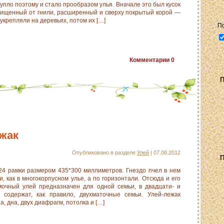
упло поэтому и стало прообразом улья. Вначале это был кусок
очищенный от гнили, расширенный и сверху покрытый корой —
 укрепляли на деревьях, потом их […]
Комментарии
0
П
жак
Опубликовано в разделе
Улей
| 07.08.2012
П
 24 рамки размером 435*300 миллиметров. Гнездо пчел в нем
, как в многокорпусном улье, а по горизонтали. Отсюда и его
мочный улей предназначен для одной семьи, в двадцати- и
 содержат, как правило, двухматочные семьи. Улей-лежак
а, дна, двух диафрагм, потолка и […]