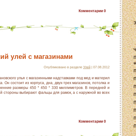
Комментарии
0
Э
Ч
ий улей с магазинами
П
м
Опубликовано в разделе
Улей
| 07.08.2012
новского улья с магазинными надставками под мед и материл
П
а. Он состоит из корпуса, дна, двух-трех магазинов, потолка и
ренние размеры 450 * 450 * 330 миллиметров. В передней и
ей стороны выбирают фальцы для рамок, а с наружной во всех
П
П
П
П
Комментарии
0
П