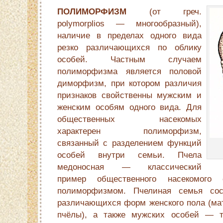
ПОЛИМОРФИЗМ
(от греч.
polymorplios — многообразный),
наличие в пределах одного вида
резко различающихся по облику
особей. Частным случаем
полиморфизма является половой
диморфизм, при котором различия
признаков свойственны мужским и
женским особям одного вида. Для
общественных насекомых
характерен полиморфизм,
связанный с разделением функций
особей внутри семьи. Пчела
медоносная — классический
пример общественного насекомого
полиморфизмом. Пчелиная семья сос
различающихся форм женского пола (мат
пчёлы), а также мужских особей — тр