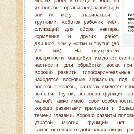
многих работ в гнезде и поле, но
их половые органы недоразвиты, и
они не могут спариваться с
трутнями. Хоботок рабочих пчёл,
служащий для сбора нектара,
кормления и других работ,
длиннее, чем у матки и трутня (до
7,3 мм). На внутренней
поверхности мандибул имеются валики
частности, для обработки воска при 
Хорошо развиты гипофарингеальны
находятся восковые зеркальца, под 
восковые железы, на ногах имеются при
пыльцы. Трутни, основная функция ко
маткой, также имеют свои особенности.
хорошо развитыми крыльями и больш
темени глазами. Хорошо развиты половы
утратой многих функций нет п
самостоятельного добывания пищи, ра