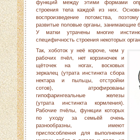
функций между этими формами опр
строения тела каждой из них. Осно
воспроизведение потомства, поэто
развитые половые органы, занимающие 
У матки утрачены многие инстин
специфичность строения некоторых орган
Так, хоботок у неё короче, чем у
рабочих пчёл, нет корзиночек и
щёточек на ногах, восковых
зеркалец (утрата инстинкта сбора
нектара и пыльцы, отстройки
сотов), атрофированы
гипофарингеальные железы
(утрата инстинкта кормления).
Рабочие пчёлы, функции которых
по уходу за семьёй очень
разнообразны, имеют
приспособлення для выполнения