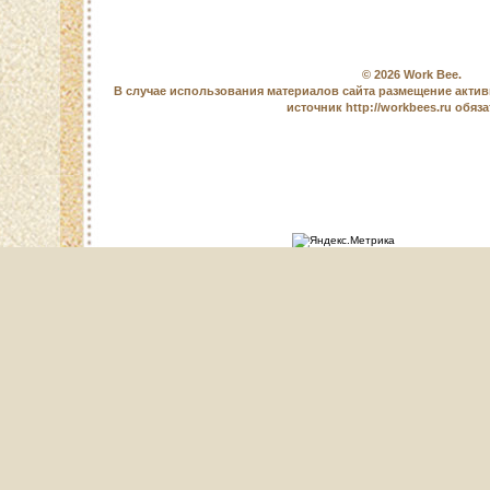
© 2026
Work Bee
.
В случае использования материалов сайта размещение актив
источник http://workbees.ru обяз