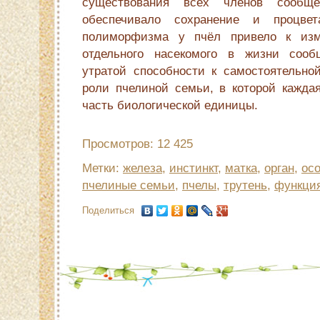
существования всех членов сооб
обеспечивало сохранение и процвет
полиморфизма у пчёл привело к изм
отдельного насекомого в жизни сооб
утратой способности к самостоятельн
роли пчелиной семьи, в которой каждая
часть биологической единицы.
Просмотров: 12 425
Метки:
железа
,
инстинкт
,
матка
,
орган
,
ос
пчелиные семьи
,
пчелы
,
трутень
,
функци
Поделиться