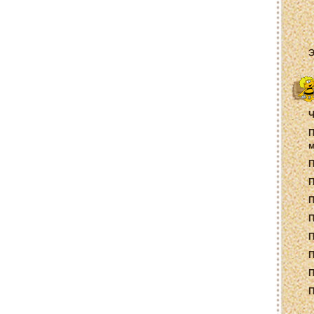
Э
Ч
П
м
П
П
П
П
П
П