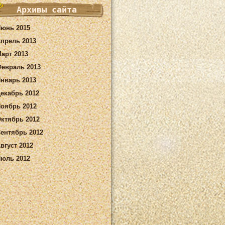
Архивы сайта
юнь 2015
прель 2013
арт 2013
евраль 2013
нварь 2013
екабрь 2012
оябрь 2012
ктябрь 2012
ентябрь 2012
вгуст 2012
юль 2012