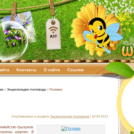
сайта
Контакты
О сайте
Ссылки
ая
>
Энциклопедия пчеловода
> Полевки
Опубликовано в разделе
Энциклопедия пчеловода
| 20.04.2013
дсемейство грызунов.
ранены широко. В