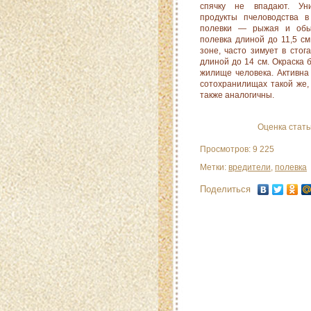
спячку не впадают. Ун
продукты пчеловодства 
полевки — рыжая и обы
полевка длиной до 11,5 с
зоне, часто зимует в стог
длиной до 14 см. Окраска б
жилище человека. Активна 
сотохранилищах такой же
также аналогичны.
Оценка стат
Просмотров: 9 225
Метки:
вредители
,
полевка
Поделиться