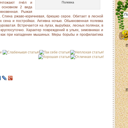
ичтожают пчёл и
Полевка
в основном 2 вида
кновенная. Рыжая
м. Спина ржаво-коричневая, брюшко серое. Обитает в лесной
ах сена и постройках. Активна ночью. Обыкновенная полевка
уроватая. Встречается на лугах, вырубках, лесных полянах, в
круглосуточно. Характер повреждений в ульях, зимовниках и
, как при нападенин мышиных. Меры борьбы и профилактика
П
ьи
П