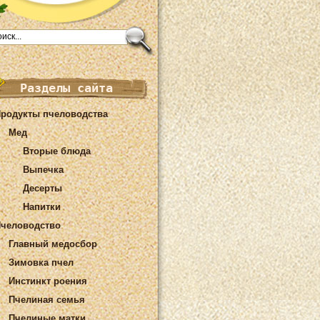
Разделы сайта
родукты пчеловодства
Мед
Вторые блюда
Выпечка
Десерты
Напитки
человодство
Главный медосбор
Зимовка пчел
Инстинкт роения
Пчелиная семья
Пчелиные матки