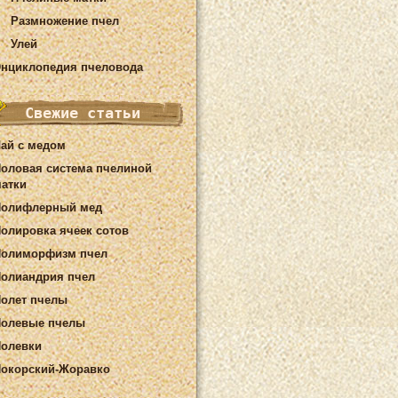
Размножение пчел
Улей
нциклопедия пчеловода
Свежие статьи
ай с медом
оловая система пчелиной
атки
Полифлерный мед
олировка ячеек сотов
Полиморфизм пчел
олиандрия пчел
олет пчелы
олевые пчелы
олевки
окорский-Жоравко