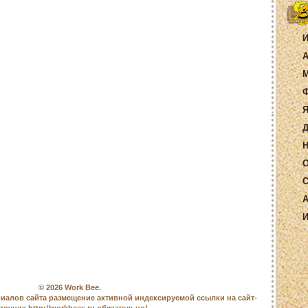
И
А
М
Ф
Я
Д
Н
О
С
А
И
© 2026
Work Bee
.
иалов сайта размещение активной индексируемой ссылки на сайт-