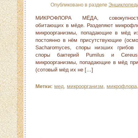
Опубликовано в разделе
Энциклопеди
МИКРОФЛОРА МЁДА, совокупность
обитающих в мёде. Разделяют микрофл
микроорганизмы, попадающие в мёд и
постоянно в нём присутствующие (осм
Sacharomyces, споры низших грибов ви
споры бактерий Pumilus и Cereu
микроорганизмы, попадающие в мёд при
(сотовый мёд их не […]
Метки:
мед
,
микроорганизм
,
микрофлора