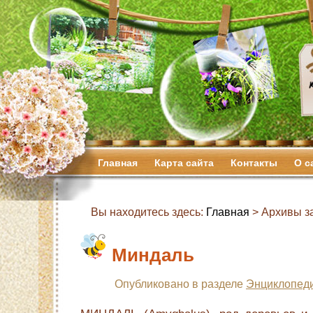
Главная
Карта сайта
Контакты
О с
Вы находитесь здесь:
Главная
> Архивы з
Миндаль
Опубликовано в разделе
Энциклопеди