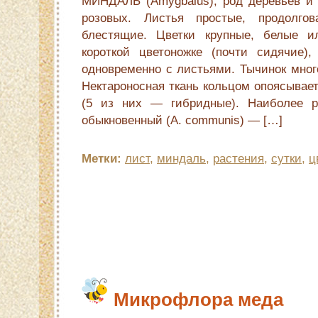
МИНДАЛЬ (Amygbalus), род деревьев и 
розовых. Листья простые, продолгова
блестящие. Цветки крупные, белые и
короткой цветоножке (почти сидячие)
одновременно с листьями. Тычинок мног
Нектароносная ткань кольцом опоясывает
(5 из них — гибридные). Наиболее р
обыкновенный (A. communis) — […]
Метки:
лист
,
миндаль
,
растения
,
сутки
,
ц
Микрофлора меда