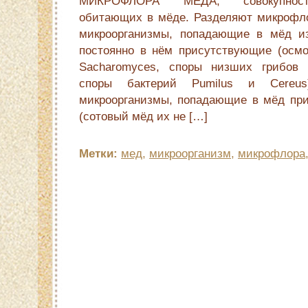
МИКРОФЛОРА МЁДА, совокупность
обитающих в мёде. Разделяют микрофл
микроорганизмы, попадающие в мёд и
постоянно в нём присутствующие (осм
Sacharomyces, споры низших грибов ви
споры бактерий Pumilus и Cereu
микроорганизмы, попадающие в мёд при
(сотовый мёд их не […]
Метки:
мед
,
микроорганизм
,
микрофлора