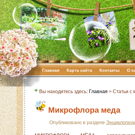
Главная
Карта сайта
Контакты
О с
Вы находитесь здесь:
Главная
> Статьи с м
Микрофлора меда
Опубликовано в разделе
Энциклопеди