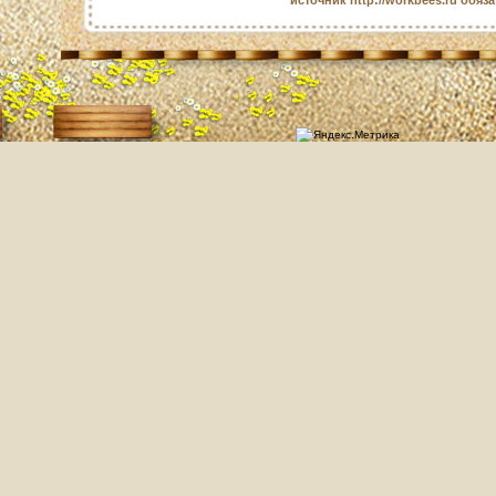
источник http://workbees.ru обяз