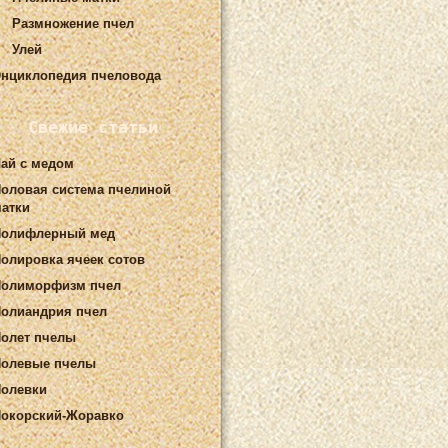
Размножение пчел
Улей
нциклопедия пчеловода
Свежие статьи
ай с медом
оловая система пчелиной
атки
Полифлерный мед
олировка ячеек сотов
Полиморфизм пчел
олиандрия пчел
олет пчелы
олевые пчелы
олевки
окорский-Жоравко