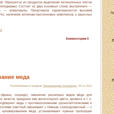
ий. Образуется из продуктов выделения хитиногенных клеток
гиподермы). Состоит из двух основных слоев: внутреннего —
о — эпикутикулы. Прокутикула характеризуется высоким
), наличием хитиново-протенновых комплексов, у взрослых
ой
Комментарии
0
П
вание меда
П
Опубликовано в разделе
Энциклопедия пчеловода
| 20.11.2012
ранц. coupage), смешение различных видов мёда для
о качеств, придания ему желательного цвета, аромата и т. п.
подбирают виды с противоположными органолептическими и
ателями (светлый смешивают с тёмным, слабоароматный — с
д купажированием меда устанавливают нужные пропорции