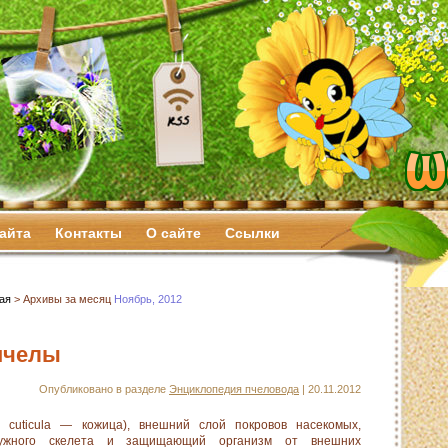
сайта
Контакты
О сайте
Ссылки
ая
> Архивы за месяц
Ноябрь, 2012
пчелы
Опубликовано в разделе
Энциклопедия пчеловода
| 20.11.2012
 cuticula — кожица), внешний слой покровов насекомых,
ужного скелета и защищающий организм от внешних