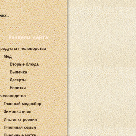
Разделы сайта
родукты пчеловодства
Мед
Вторые блюда
Выпечка
Десерты
Напитки
человодство
Главный медосбор
Зимовка пчел
Инстинкт роения
Пчелиная семья
Пчелиные матки