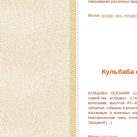
смешивания различных вид
Метки:
аромат
,
вкус
,
купажи
Кульбаба 
КУЛЬБАБА ОСЕННЯЯ (Leon
семейства астровых. Ст
волосками, высотой 45—6
зубчатые, собраны в розет
язычковые, в конечных ко
Нектароносная ткань опоя
Западной […]
Метки:
растения