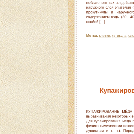
неблагопрятных воздейств
наружного слоя эпителия (
прокутикулы и наружног
содержанием воды (30—40%
особей […]
Метки:
клетки
,
кутикула
,
сл
Купажиро
КУПАЖИРОВАНИЕ МЁДА (ф
выравнивания некоторых ег
Для купажирования меда 
физико-химическими показ
душистым и т. п.). Пере