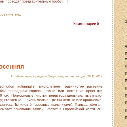
ов (проводят предварительную пробу […]
рование
,
мед
Э
Комментарии
0
Ч
П
м
осенняя
П
Опубликовано в разделе
Энциклопедия пчеловода
| 20.11.2012
todon autumnalis), многолетнее травянистое растение
П
ебли приподнимающиеся, голые или покрытые простыми
0 см. Прикорневые листья перистораздельные, выемчато-
П
ку; стеблевые — очень мелкие. Цветки жёлтые или оранжевые,
П
рзинках. Тычинок 5 (срослись пыльниками). Пыльца жёлтая.
сывает основание завязи. Растёт в Европейской части РФ,
П
П