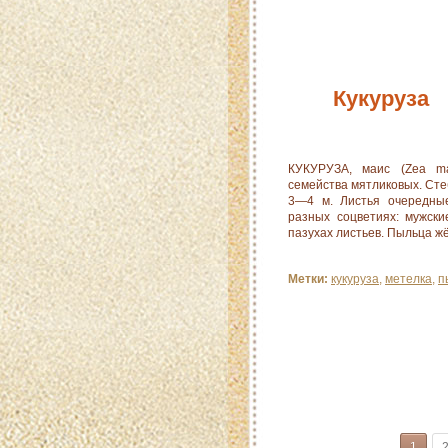
Кукуруза
КУКУРУЗА, маис (Zea ma
семейства мятликовых. Сте
3—4 м. Листья очередные
разных соцветиях: мужск
пазухах листьев. Пыльца жё
Метки:
кукуруза
,
метелка
,
п
1