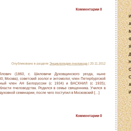
Комментарии
0
И
А
М
Ф
Я
Д
Н
Опубликовано в разделе
Энциклопедия пчеловода
| 20.11.2012
О
лович (1860, с. Шиловичи Духовщинского уезда, ныне
С
, Москва), советский зоолог и энтомолог, член Петербургской
ьный член АН Белоруссии (с 1934) и ВАСХНИЛ (с 1935);
А
бласти пчеловодства. Родился в семье священника. Учился в
И
духовной семинарии, после чего поступил в Московский […]
Комментарии
0