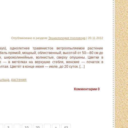
Опубликовано в разделе
Энциклопедия пчеловода
| 20.11.2012
ys), однолетнее травянистое ветроопыляемое растение
бель прямой, мощный, облиственный, высотой от 50—80 см до
, широколинейные, волнистые, сверху опушены. Цветки в
ие — в метёлках на верхушке стебля, женские — початок в
лтая. Цветёт в конце июня — июле, до 20 суток. […]
ыльца
,
растения
Комментарии
0
2
3
.
10
20
.
»
43