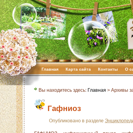
Главная
Карта сайта
Контакты
О с
Вы находитесь здесь:
Главная
> Архивы з
Гафниоз
Опубликовано в разделе
Энциклопед