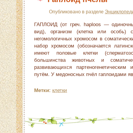
Опубликовано в разделе
Энциклопед
ГАПЛОИД (от греч. haploos — одиночн
вид), организм (клетка или особь)
негомологичных хромосом в соматически
набор хромосом (обозначается латинс
имеют половые клетки (сперматоз
большинства животных и соматиче
развивающихся партеногенетическим и
путём. У медоносных пчёл гаплоидами яв
Метки:
клетки