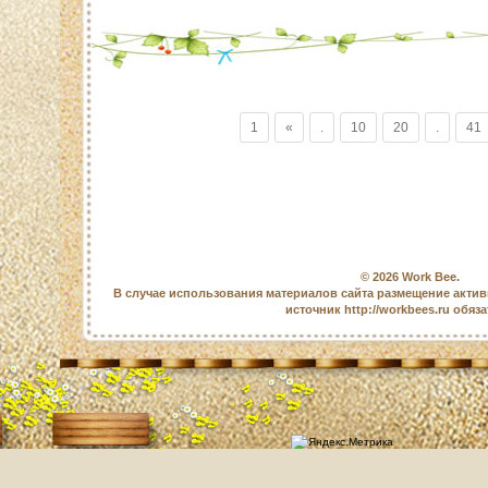
1
«
.
10
20
.
41
© 2026
Work Bee
.
В случае использования материалов сайта размещение актив
источник http://workbees.ru обяз