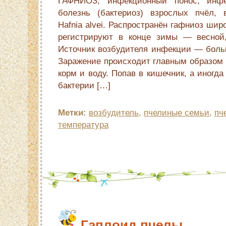
ГАФНИОЗ, инфекционный понос, инфе
болезнь (бактериоз) взрослых пчёл, 
Hafnia alvei. Распространён гафниоз шир
регистрируют в конце зимы — весной,
Источник возбудителя инфекции — боль
Заражение происходит главным образом
корм и воду. Попав в кишечник, а иногд
бактерии […]
Метки:
возбудитель
,
пчелиные семьи
,
пч
температура
Гаплоид пчелы