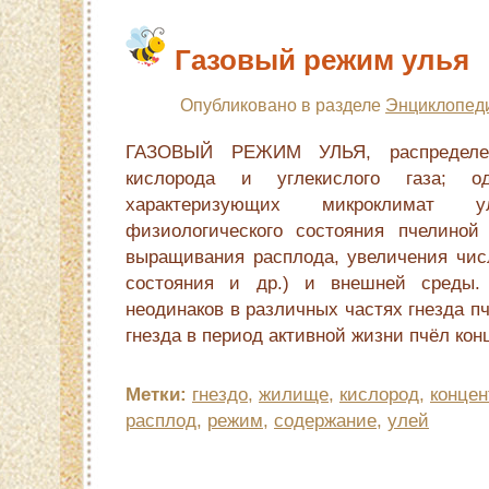
Газовый режим улья
Опубликовано в разделе
Энциклопед
ГАЗОВЫЙ РЕЖИМ УЛЬЯ, распределе
кислорода и углекислого газа; о
характеризующих микроклимат 
физиологического состояния пчелиной
выращивания расплода, увеличения числ
состояния и др.) и внешней среды.
неодинаков в различных частях гнезда п
гнезда в период активной жизни пчёл кон
Метки:
гнездо
,
жилище
,
кислород
,
концен
расплод
,
режим
,
содержание
,
улей