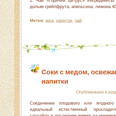
1. Чай «Горячий цитрус» Ингредиенты:
дольке грейпфрута, апельсина, лимона 40
Метки:
мед
,
напиток
,
чай
Соки с медом, освеж
напитки
Опубликовано в раз
Соединение плодового или ягодног
идеальный естественный прохлади
случайно в последнее время на мировом