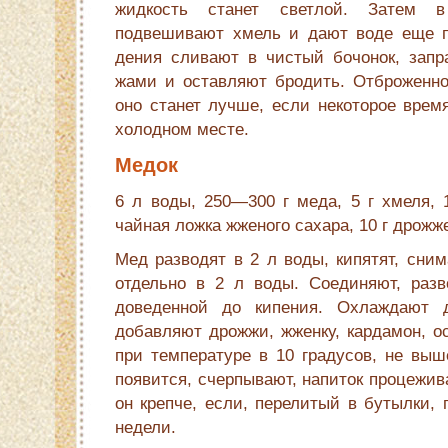
жидкость станет светлой. Затем 
подвешивают хмель и дают воде еще п
дения сливают в чистый бочонок, зап
жами и оставляют бродить. Отброженно
оно станет лучше, если некоторое время
холодном месте.
Медок
6 л воды, 250—300 г меда, 5 г хмеля, 1
чайная ложка жженого сахара, 10 г дрожж
Мед разводят в 2 л воды, кипятят, сним
отдельно в 2 л воды. Соединяют, разв
доведенной до кипения. Охлаждают до
добавляют дрожжи, жженку, кардамон, о
при температуре в 10 градусов, не выше
появится, счерпывают, напиток процежив
он крепче, если, перелитый в бутылки, 
недели.