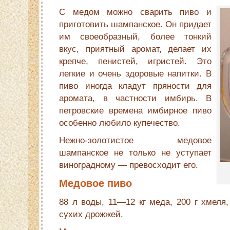
С медом можно сварить пиво и
приготовить шампанс­кое. Он придает
им своеобразный, более тонкий
вкус, прият­ный аромат, делает их
крепче, пенистей, игристей. Это
легкие и очень здоровые напитки. В
пиво иногда кладут пряности для
аромата, в частности имбирь. В
петровские времена имбирное пиво
особенно любило купечество.
Нежно-золотистое медовое
шампанское не только не уступает
виноградному — превосходит его.
Медовое пиво
88 л воды, 11—12 кг меда, 200 г хмеля,
сухих дрожжей.