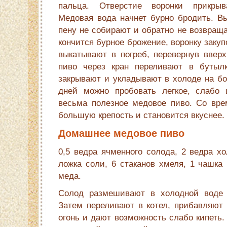
пальца. Отверстие воронки прикрыв
Медовая вода начнет бурно бродить. 
пену не собирают и обратно не возвраща
кончится бурное брожение, воронку заку
выкатыва­ют в погреб, перевернув ввер
пиво через кран переливают в бутылк
закрывают и укладывают в холоде на бо
дней можно пробовать легкое, слабо 
весьма полез­ное медовое пиво. Со вре
большую крепость и становится вкуснее.
Домашнее медовое пиво
0,5 ведра ячменного солода, 2 ведра х
ложка соли, 6 стаканов хмеля, 1 чашка 
меда.
Солод размешивают в холодной воде 
Затем переливают в котел, прибавляют 
огонь и дают возможность слабо кипеть.