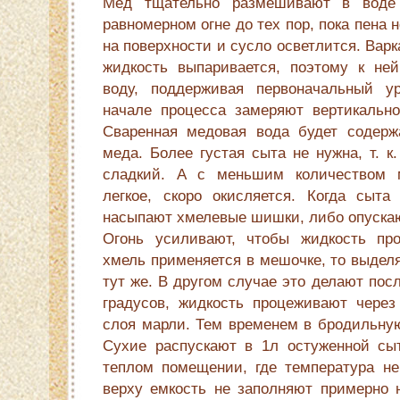
Мед тщательно размешивают в воде
равномерном огне до тех пор, пока пена н
на поверхности и сусло осветлится. Вар
жидкость выпаривается, поэтому к ней
воду, поддерживая первоначальный у
начале процесса замеряют вертикально 
Сваренная медовая вода будет содерж
меда. Более густая сыта не нужна, т. к
сладкий. А с меньшим количеством 
легкое, скоро окисляется. Когда сыта
насыпают хмелевые шишки, либо опускаю
Огонь усиливают, чтобы жидкость про
хмель применяется в мешочке, то выде­
тут же. В другом случае это делают пос
градусов, жидкость процеживают чере
слоя марли. Тем временем в бродильную
Сухие распускают в 1л остуженной сы
теплом помещении, где температура не
верху емкость не запол­няют примерно 