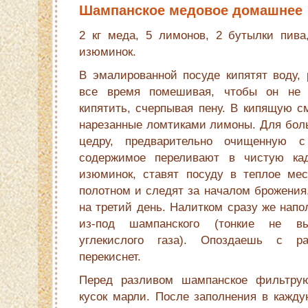
Шампанское медовое домашнее
2 кг меда, 5 лимонов, 2 бутылки пива
изюминок.
В эмалированной посуде кипятят воду, 
все время помешивая, чтобы он не п
кипятить, счерпывая пену. В кипящую с
нарезанные ломтиками лимоны. Для боль
цедру, предварительно очищенную с 
содержимое переливают в чистую ка
изюминок, ставят посуду в теплое ме
полотном и следят за началом брожения
на третий день. Налитком сразу же нап
из-под шампанского (тонкие не в
углекислого газа). Опоздаешь с р
перекиснет.
Перед разливом шампанское фильтрую
кусок марли. После заполнения в кажду