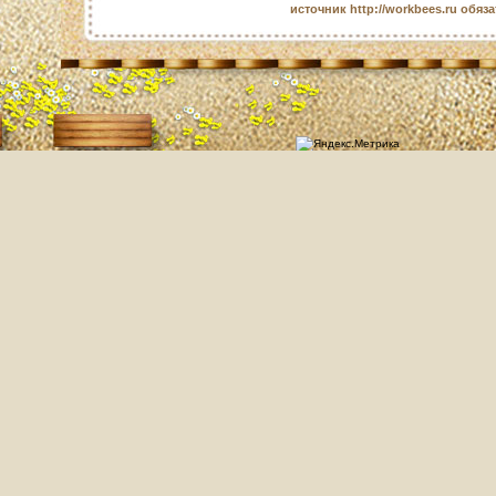
источник http://workbees.ru обяз