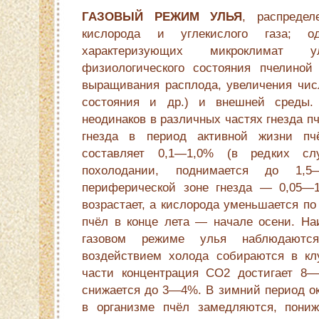
ГАЗОВЫЙ РЕЖИМ УЛЬЯ
, распреде
кислорода и углекислого газа; о
характеризующих микроклимат 
физиологического состояния пчелиной
выращивания расплода, увеличения числ
состояния и др.) и внешней среды.
неодинаков в различных частях гнезда п
гнезда в период активной жизни пч
составляет 0,1—1,0% (в редких сл
похолодании, поднимается до 1,
периферической зоне гнезда — 0,05—
возрастает, а кислорода уменьшается по
пчёл в конце лета — начале осени. Н
газовом режиме улья наблюдаютс
воздействием холода собираются в кл
части концентрация СО2 достигает 8—
снижается до 3—4%. В зимний период о
в организме пчёл замедляются, пониж