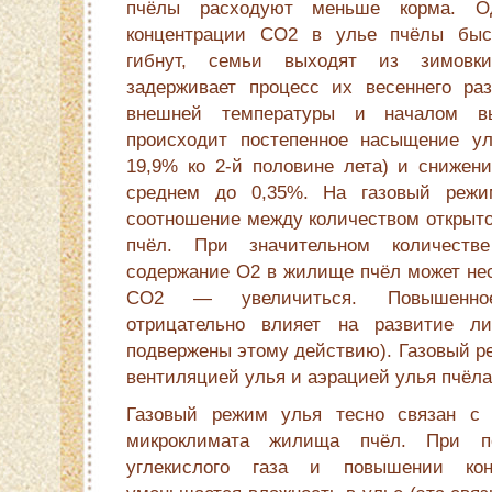
пчёлы расходуют меньше корма. О
концентрации СО2 в улье пчёлы быс
гибнут, семьи выходят из зимовк
задерживает процесс их весеннего ра
внешней температуры и началом в
происходит постепенное насыщение у
19,9% ко 2-й половине лета) и снижен
среднем до 0,35%. На газовый режи
соотношение между количеством открыто
пчёл. При значительном количестве
содержание О2 в жилище пчёл может нес
СО2 — увеличиться. Повышенно
отрицательно влияет на развитие ли
подвержены этому действию). Газовый р
вентиляцией улья и аэрацией улья пчёл
Газовый режим улья тесно связан с 
микроклимата жилища пчёл. При п
углекислого газа и повышении кон