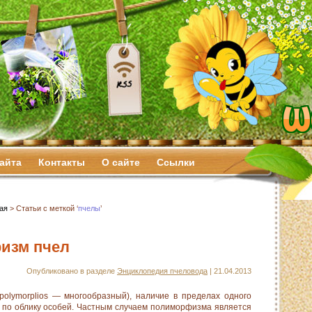
сайта
Контакты
О сайте
Ссылки
ая
> Статьи с меткой ‘
пчелы
’
изм пчел
Опубликовано в разделе
Энциклопедия пчеловода
| 21.04.2013
olymorplios — многообразный), наличие в пределах одного
 по облику особей. Частным случаем полиморфизма является