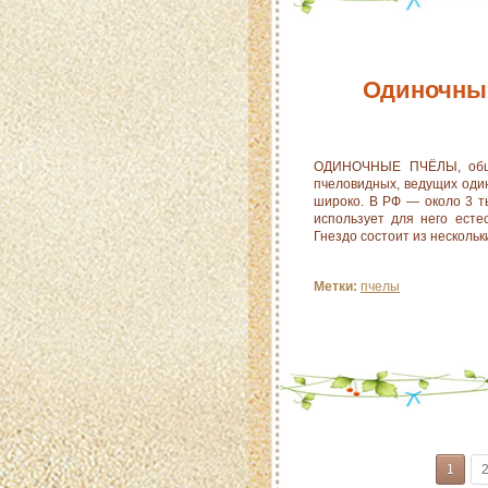
Одиночны
ОДИНОЧНЫЕ ПЧЁЛЫ, обши
пчеловидных, ведущих оди
широко. В РФ — около 3 т
использует для него есте
Гнездо состоит из нескольк
Метки:
пчелы
1