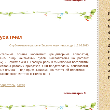
Комментарии
0
И
А
М
Ф
уса пчел
Я
Д
Опубликовано в разделе
Энциклопедия пчеловода
| 13.03.2013
Н
тельные органы насекомых (рецепторные аппараты),
енки пищи контактным путём. Расположены на роговых
О
нах) и ножках пчелы. Главную роль в химическом восприятии
С
цепторы ротовых придатков. Они представлены сенсиллами,
ия язычка — под приязычниками, на глоточной пластинке —
А
х протоков глоточных желёз, в […]
И
рецепторы
,
сахар
Комментарии
0