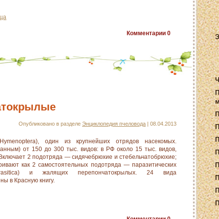
ца
Комментарии
0
Э
Ч
П
м
атокрылые
Опубликовано в разделе
Энциклопедия пчеловода
| 08.04.2013
П
menoptera), один из крупнейших отрядов насекомых.
нным) от 150 до 300 тыс. видов: в РФ около 15 тыс. видов,
П
 Включает 2 подотряда — сидячебрюхие и стебельчатобрюхие;
ривают как 2 самостоятельных подотряда — паразитических
П
arasitica) и жалящих перепончатокрылых. 24 вида
П
ы в Красную книгу.
П
П