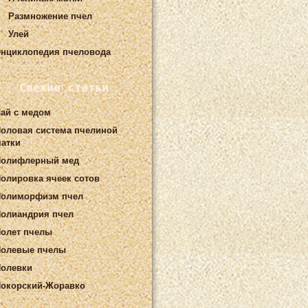
Размножение пчел
Улей
нциклопедия пчеловода
Свежие статьи
ай с медом
оловая система пчелиной
атки
Полифлерный мед
олировка ячеек сотов
Полиморфизм пчел
олиандрия пчел
олет пчелы
олевые пчелы
олевки
окорский-Жоравко