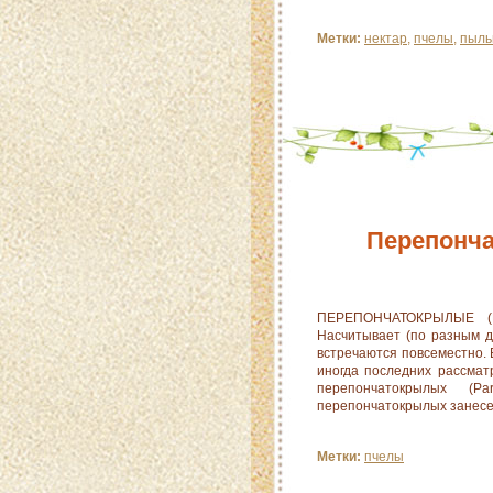
Метки:
нектар
,
пчелы
,
пыль
Перепонч
ПЕРЕПОНЧАТОКРЫЛЫЕ (Hy
Насчитывает (по разным да
встречаются повсеместно.
иногда последних рассмат
перепончатокрылых (P
перепончатокрылых занесен
Метки:
пчелы