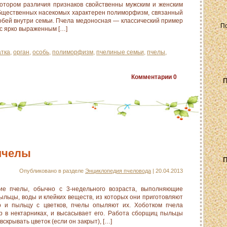
отором различия признаков свойственны мужским и женским
общественных насекомых характерен полиморфизм, связанный
обей внутри семьи. Пчела медоносная — классический пример
с ярко выраженным […]
атка
,
орган
,
особь
,
полиморфизм
,
пчелиные семьи
,
пчелы
,
Комментарии
0
П
пчелы
П
Опубликовано в разделе
Энциклопедия пчеловода
| 20.04.2013
 пчелы, обычно с 3-недельного возраста, выполняющие
пыльцы, воды и клейких веществ, из которых они приготовляют
р и пыльцу с цветков, пчелы опыляют их. Хоботком пчела
ар в нектарниках, и высасывает его. Работа сборщиц пыльцы
 вскрывать цветок (если он закрыт), […]