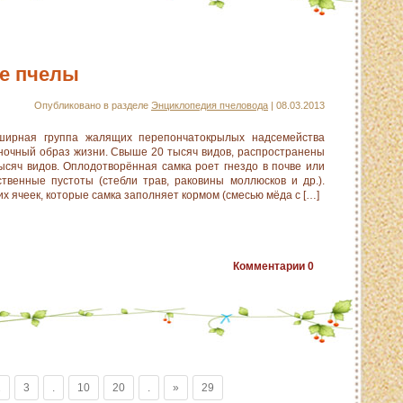
е пчелы
Опубликовано в разделе
Энциклопедия пчеловода
| 08.03.2013
рная группа жалящих перепончатокрылых надсемейства
ночный образ жизни. Свыше 20 тысяч видов, распространены
ысяч видов. Оплодотворённая самка роет гнездо в почве или
ственные пустоты (стебли трав, раковины моллюсков и др.).
их ячеек, которые самка заполняет кормом (смесью мёда с […]
Комментарии
0
2
3
.
10
20
.
»
29