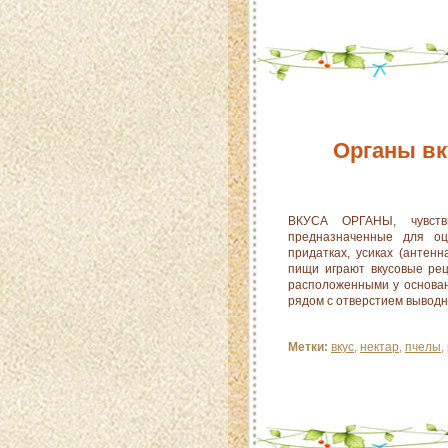
Органы вк
ВКУСА ОРГАНЫ, чувстви
предназначенные для оц
придатках, усиках (антен
пищи играют вкусовые ре
расположенными у основан
рядом с отверстием выводны
Метки:
вкус
,
нектар
,
пчелы
,