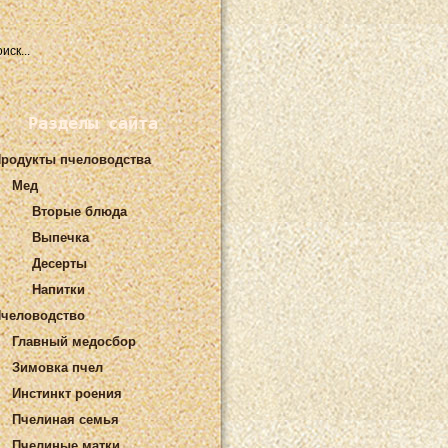
Разделы сайта
родукты пчеловодства
Мед
Вторые блюда
Выпечка
Десерты
Напитки
человодство
Главный медосбор
Зимовка пчел
Инстинкт роения
Пчелиная семья
Пчелиные матки