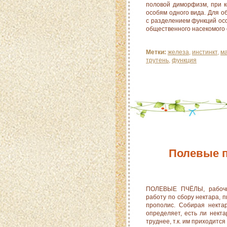
половой диморфизм, при к
особям одного вида. Для 
с разделением функций ос
общественного насекомого 
Метки:
железа
,
инстинкт
,
м
трутень
,
функция
Полевые 
ПОЛЕВЫЕ ПЧЁЛЫ, рабочие
работу по сбору нектара, 
прополис. Собирая некта
определяет, есть ли нект
труднее, т.к. им приходится