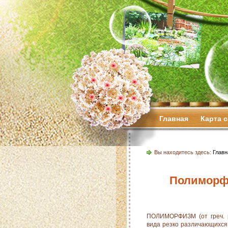
Главная
Карта 
Вы находитесь здесь:
Главн
Полиморф
ПОЛИМОРФИЗМ (от греч. p
вида резко различающихся