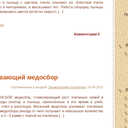
р и пыльцу с цветков, пчелы опыляют их. Хоботком пчела
ар в нектарниках, и высасывает его. Работа сборщиц пыльцы
 вскрывать цветок (если он закрыт), […]
ца
Комментарии
0
П
вающий медосбор
Опубликовано в разделе
Энциклопедия пчеловода
| 16.04.2013
П
ОР, медосбор, стимулирующий рост пчелиных семей в
оды (нектар и пыльца, принесённые в это время в улей,
 пчёл и расплода). Весенний медосбор усиливает пчелиные
 медосбора (иногда от него получают и небольшое количество
 и 2—3 рамки с пергой на пчелиную […]