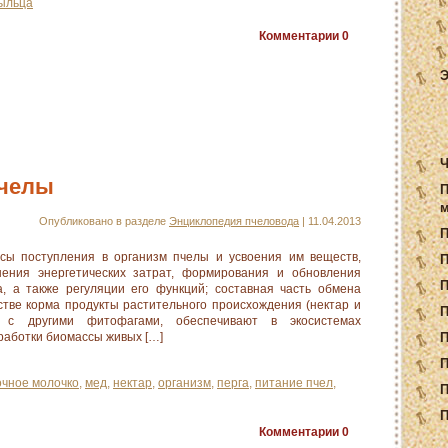
ыльца
Комментарии
0
Э
Ч
пчелы
П
м
Опубликовано в разделе
Энциклопедия пчеловода
| 11.04.2013
 поступления в организм пчелы и усвоения им веществ,
П
ения энергетических затрат, формирования и обновления
а, а также регуляции его функций; составная часть обмена
стве корма продукты растительного происхождения (нектар и
П
у с другими фитофагами, обеспечивают в экосистемах
работки биомассы живых […]
П
П
очное молочко
,
мед
,
нектар
,
организм
,
перга
,
питание пчел
,
П
П
Комментарии
0