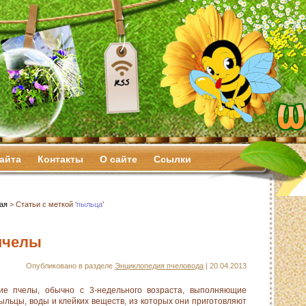
сайта
Контакты
О сайте
Ссылки
ая
> Статьи с меткой ‘
пыльца
’
пчелы
Опубликовано в разделе
Энциклопедия пчеловода
| 20.04.2013
 пчелы, обычно с 3-недельного возраста, выполняющие
пыльцы, воды и клейких веществ, из которых они приготовляют