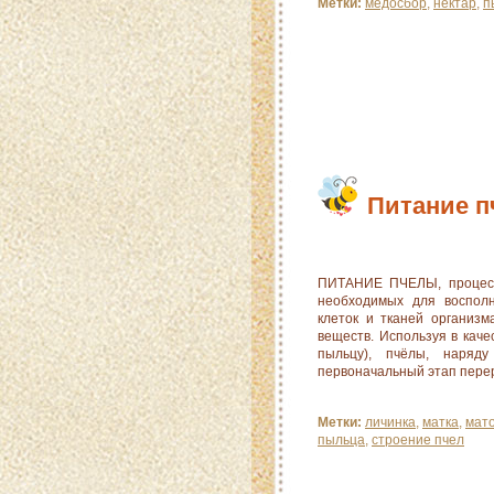
Метки:
медосбор
,
нектар
,
п
Питание 
ПИТАНИЕ ПЧЕЛЫ, процессы
необходимых для восполн
клеток и тканей организм
веществ. Используя в каче
пыльцу), пчёлы, наряд
первоначальный этап пере
Метки:
личинка
,
матка
,
мат
пыльца
,
строение пчел