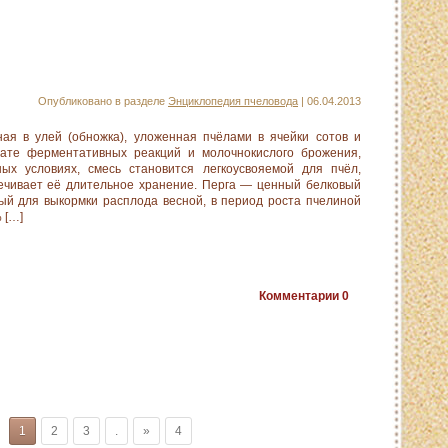
Опубликовано в разделе
Энциклопедия пчеловода
| 06.04.2013
ая в улей (обножка), уложенная пчёлами в ячейки сотов и
тате ферментативных реакций и молочнокислого брожения,
ых условиях, смесь становится легкоусвояемой для пчёл,
печивает её длительное хранение. Перга — ценный белковый
ый для выкормки расплода весной, в период роста пчелиной
 […]
Комментарии
0
1
2
3
.
»
4