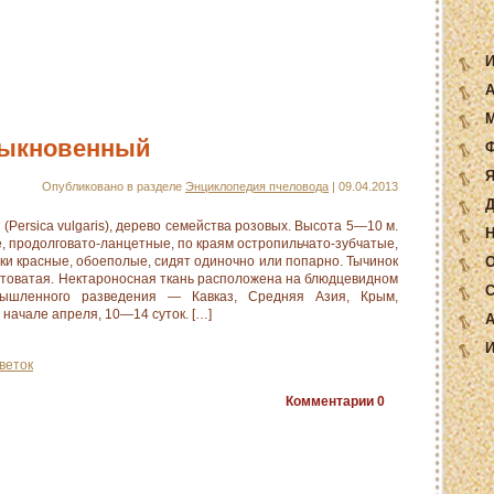
И
А
М
быкновенный
Ф
Я
Опубликовано в разделе
Энциклопедия пчеловода
| 09.04.2013
Д
sica vulgaris), дерево семейства розовых. Высота 5—10 м.
Н
, продолговато-ланцетные, по краям остропильчато-зубчатые,
тки красные, обоеполые, сидят одиночно или попарно. Тычинок
О
лтоватая. Нектароносная ткань расположена на блюдцевидном
С
ышленного разведения — Кавказ, Средняя Азия, Крым,
 начале апреля, 10—14 суток. […]
А
И
веток
Комментарии
0