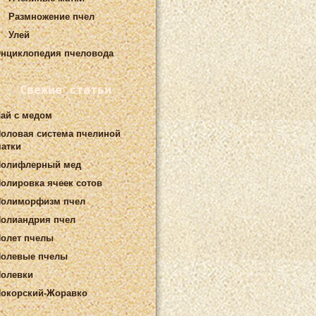
Размножение пчел
Улей
нциклопедия пчеловода
Свежие статьи
ай с медом
оловая система пчелиной
атки
Полифлерный мед
олировка ячеек сотов
Полиморфизм пчел
олиандрия пчел
олет пчелы
олевые пчелы
олевки
окорский-Жоравко