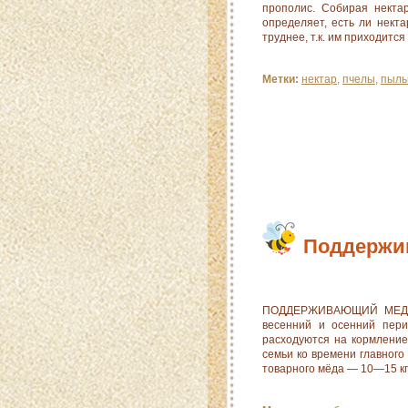
прополис. Собирая некта
определяет, есть ли нект
труднее, т.к. им приходится
Метки:
нектар
,
пчелы
,
пыль
Поддержи
ПОДДЕРЖИВАЮЩИЙ МЕДОСБ
весенний и осенний пери
расходуются на кормление
семьи ко времени главного
товарного мёда — 10—15 кг