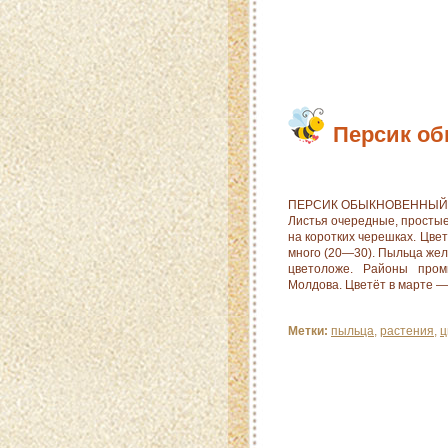
Персик о
ПЕРСИК ОБЫКНОВЕННЫЙ (Per
Листья очередные, простые
на коротких черешках. Цве
много (20—30). Пыльца же
цветоложе. Районы пром
Молдова. Цветёт в марте —
Метки:
пыльца
,
растения
,
ц