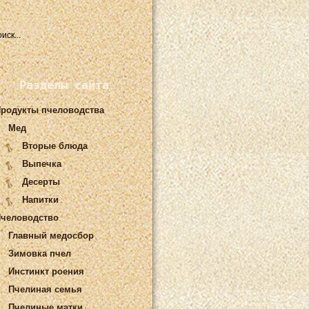
Разделы сайта
родукты пчеловодства
Мед
Вторые блюда
Выпечка
Десерты
Напитки
человодство
Главный медосбор
Зимовка пчел
Инстинкт роения
Пчелиная семья
Пчелиные матки