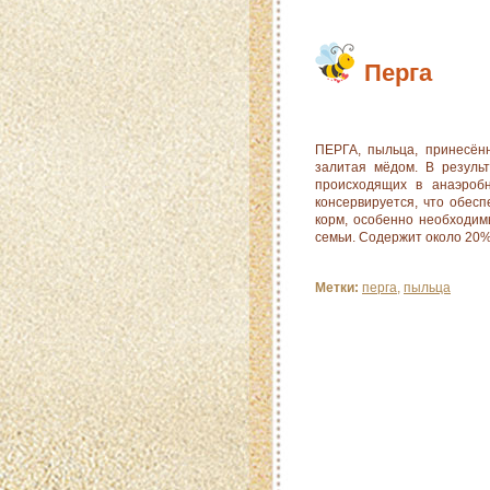
Перга
ПЕРГА, пыльца, принесённ
залитая мёдом. В резуль
происходящих в анаэробн
консервируется, что обес
корм, особенно необходим
семьи. Содержит около 20%
Метки:
перга
,
пыльца