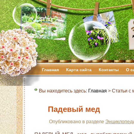
Главная
Карта сайта
Контакты
О с
Вы находитесь здесь:
Главная
> Статьи с м
Падевый мед
Опубликовано в разделе
Энциклопеди