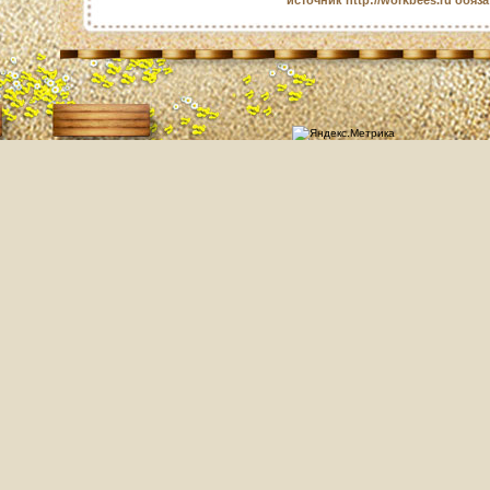
источник http://workbees.ru обяз