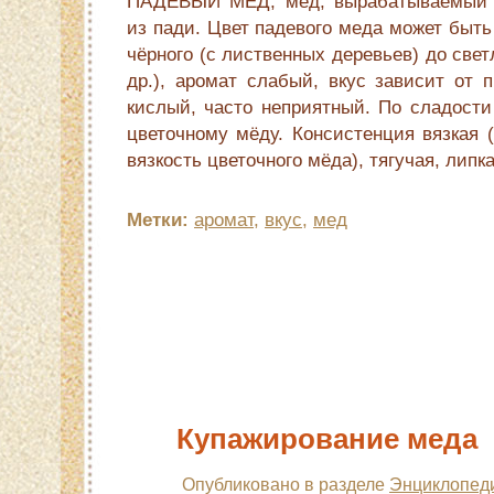
ПАДЕВЫЙ МЕД, мед, вырабатываемый 
из пади. Цвет падевого меда может быт
чёрного (с лиственных деревьев) до свет
др.), аромат слабый, вкус зависит от 
кислый, часто неприятный. По сладости
цветочному мёду. Консистенция вязкая 
вязкость цветочного мёда), тягучая, липка
Метки:
аромат
,
вкус
,
мед
Купажирование меда
Опубликовано в разделе
Энциклопед