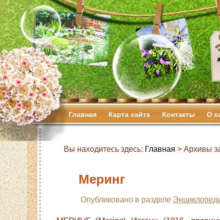
Главная
Карта сайта
Контакты
О с
Вы находитесь здесь:
Главная
> Архивы з
Меринг
Опубликовано в разделе
Энциклопеди