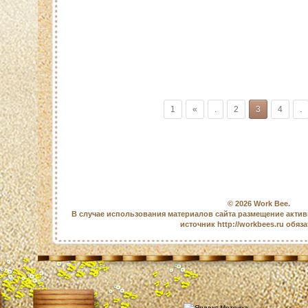
1
«
.
2
3
4
.
© 2026
Work Bee
.
В случае использования материалов сайта размещение актив
источник http://workbees.ru обяз