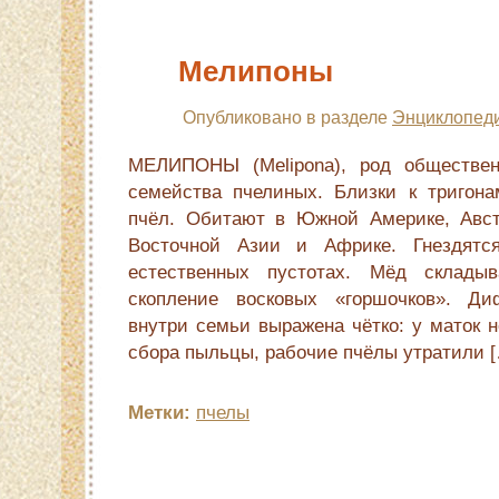
Мелипоны
Опубликовано в разделе
Энциклопеди
МЕЛИПОНЫ (Melipona), род обществе
семейства пчелиных. Близки к тригон
пчёл. Обитают в Южной Америке, Авс
Восточной Азии и Африке. Гнездятс
естественных пустотах. Мёд склады
скопление восковых «горшочков». Д
внутри семьи выражена чётко: у маток 
сбора пыльцы, рабочие пчёлы утратили 
Метки:
пчелы