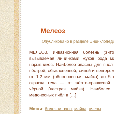
Мелеоз
Опубликовано в разделе
Энциклопеди
МЕЛЕОЗ, инвазионная болезнь (энто
вызываемая личинками жуков рода ма
нарывников. Наиболее опасны для пчёл 
пёстрой, обыкновенной, синей и венгерс
от 1,2 мм (обыкновенная майка) до 5 м
окраска тела — от жёлто-оранжевой (
чёрной (пестрая майка). Наиболее 
медоносных пчёл в […]
Метки:
болезни пчел
,
майка
,
пчелы