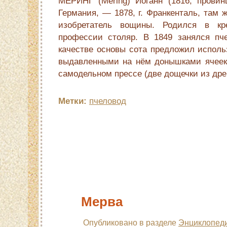
МЕРИНГ (Mering) Иоганн (1816, прови
Германия, — 1878, г. Франкенталь, там 
изобретатель вощины. Родился в кр
профессии столяр. В 1849 занялся пч
качестве основы сота предложил исполь
выдавленными на нём донышками ячеек,
самодельном прессе (две дощечки из др
Метки:
пчеловод
Мерва
Опубликовано в разделе
Энциклопеди