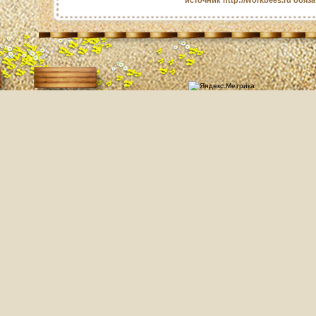
источник http://workbees.ru обяз