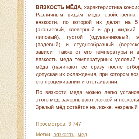
ВЯЗКОСТЬ МЁДА
, характеристика конси
Различным видам мёда свойственна 
вязкости, по которой их делят на 5
(акациевый, клеверный и др.), жидкий 
липовый), густой (одуванчнковый, э
(падевый) и студнеобразный (вереск
зависит также от его температуры и 
вязкость меда температурных условий 
мёда (начинают её сразу после отбо
допуская их охлаждения, при котором воз
его процеживании и отстаивании.
По вязкости меда можно легко установ
этого мёд зачерпывают ложкой и несколь
Зрелый мёд остаётся на ложке, незрелый 
Просмотров: 3 747
Метки:
вязкость
,
мед