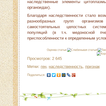
наследственные элементы цитоплазм
органоидах).
Благодаря наследственности стало во
разнообразных групп организмов
самостоятельных целостных систе
популяций (в т.ч. медоносной пч
приспособленности к определенным усло
Оценка статьи
Просмотров: 2 645
Метки:
ген
,
наследственность
,
признак
Поделиться