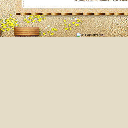
источник http://workbees.ru обяз