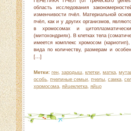
ГЕНЕТИКА ПЧЕЛ (от греческого genes
область исследования закономерносте
изменчивости пчёл. Материальной основ
пчёл, как и у других организмов, являю
в хромосомах и цитоплазматически
(митохондриях). В клетках тела (соматич
имеется комплекс хромосом (кариотип),
вида по количеству, размерам и особен
[…]
Метки:
ген
,
зародыш
,
клетки
,
матка
,
мута
особь
,
пчелиные семьи
,
пчелы
,
самка
,
се
хромосома
,
яйцеклетка
,
яйцо