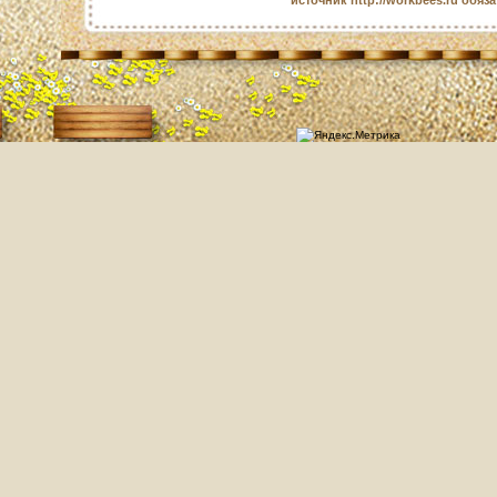
источник http://workbees.ru обяз