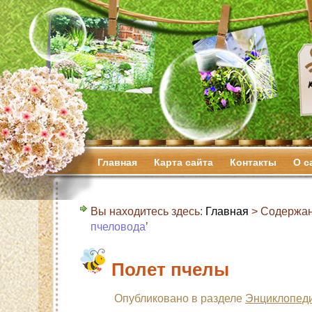
Главная
Карта сайта
Контакты
О с
Вы находитесь здесь:
Главная
> Содержан
пчеловода
’
Полет пчелы
Опубликовано в разделе
Энциклопеди