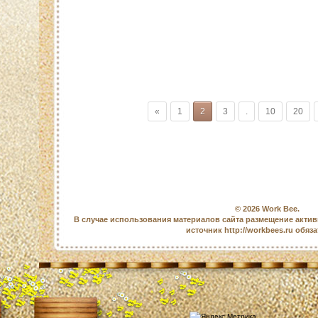
«
1
2
3
.
10
20
© 2026
Work Bee
.
В случае использования материалов сайта размещение актив
источник http://workbees.ru обяз