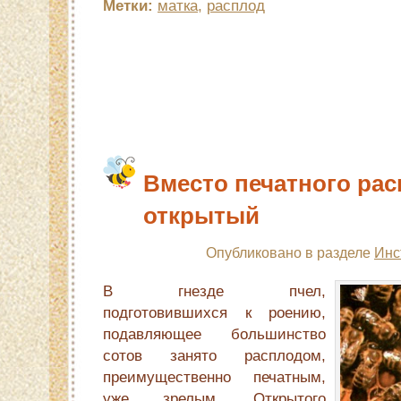
Метки:
матка
,
расплод
Вместо печатного ра
открытый
Опубликовано в разделе
Инс
В гнезде пчел,
подготовившихся к роению,
подавляющее большинст­во
сотов занято расплодом,
преимущественно печатным,
уже зрелым. Открытого