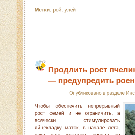
Метки:
рой
,
улей
Продлить рост пчели
— предупредить роен
Опубликовано в разделе
Инс
Чтобы обеспе­чить непрерывный
рост семей и не ограничить, а
всячески стимулировать
яйцекладку маток, в начале лета,
пока еще инстинкт роения не