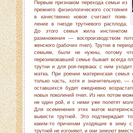
Первым признаком перехода семьи из
прежнего физи­ологического состояния
в качественно новое считают появ­
ление в гнезде трутневого расплода.
До этого семья жила инстинктом
размножения — воспроизводством пото
женского (рабочих пчел). Трутни в период
семьям, были не нужны, потому чт
перезимовавшей семье бывает всегда пл
трутни и для роя-первака: с ним уходи
матка. При роении материн­ская семья 
только часть, хотя и значи­тельную, —
оставшихся будет ежед­невно возрастат
новых поколений пчел. Из них потом мо
не один рой, и с ними уже полетят мол
Для осемене­ния этих маток материнс
вывести трутней. Это подтверждает то
каким-то причинам уходящие в зиму с
трутней не изгоняют, и они зимуют вмест