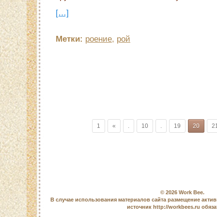
[…]
Метки:
роение
,
рой
1
«
.
10
.
19
20
2
© 2026
Work Bee
.
В случае использования материалов сайта размещение актив
источник http://workbees.ru обяз