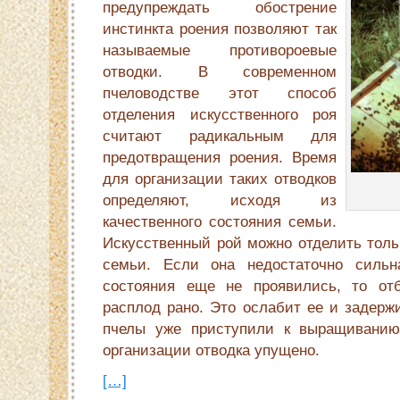
предупреждать обострение
инстинкта роения позволяют так
называемые противорое­вые
отводки. В современном
пчеловодстве этот способ
отделения искусственного роя
считают радикальным для
предот­вращения роения. Время
для организации таких отводков
оп­ределяют, исходя из
качественного состояния семьи.
Искус­ственный рой можно отделить толь
семьи. Если она недостаточно сильн
состояния еще не проявились, то от
расплод рано. Это ослабит ее и задержи
пчелы уже приступили к выращиванию
организации отводка упущено.
[…]