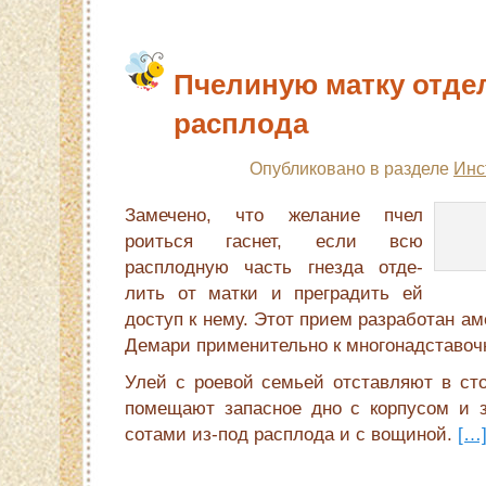
Пчелиную матку отде
расплода
Опубликовано в разделе
Инс
Замечено, что желание пчел
роиться гаснет, если всю
расплодную часть гнезда отде­
лить от матки и преградить ей
доступ к нему. Этот прием раз­работан 
Демари применительно к многонадставоч
Улей с роевой семьей отставляют в стор
помещают запасное дно с корпусом и 
сотами из-под расплода и с вощиной.
[…