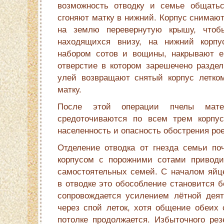
возможность отводку и семье общаться
сгоняют матку в нижний. Корпус снимают
на землю перевернутую крышу, чтоб
находящихся внизу, на нижний корп
набором сотов и вощины, накрывают е
отверстие в котором зарешечено раздел
улей возвращают снятый корпус летко
матку.
После этой операции пчелы мате
средоточиваются по всем трем корпус
населенность и опасность обострения рое
Отделение отводка от гнезда семьи поч
корпусом с порожними сотами приводи
самостоятельных семей. С началом яйц
в отводке это обособление становится 
сопровождается усилением лётной дея­т
через спой леток, хотя общение обеих 
потолке продолжается. Избыточного рез