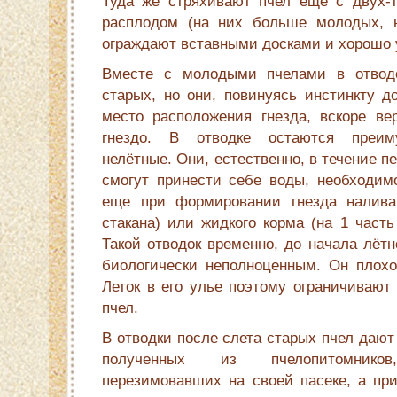
Туда же стряхивают пчел еще с двух-т
расплодом (на них больше молодых, н
ограждают вставными досками и хорошо 
Вместе с молодыми пчелами в отвод
старых, но они, повинуясь инстинкту 
место расположения гнезда, вскоре вер
гнездо. В отводке остаются преим
нелётные. Они, естественно, в течение п
смогут принести себе воды, необходимо
еще при формировании гнезда налива
стакана) или жидкого корма (на 1 часть
Такой отводок временно, до начала лётн
биологически неполноценным. Он плохо 
Леток в его улье поэтому ограничивают
пчел.
В отводки после слета старых пчел дают
полученных из пчелопитомнико
перезимовавших на своей пасеке, а пр