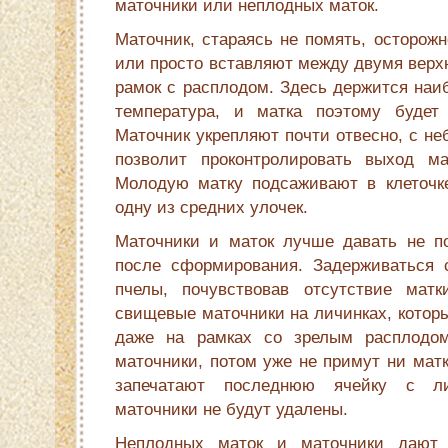
маточники или неплодных маток.
Маточник, стараясь не помять, осторож
или просто вставляют между двумя верх
рамок с расплодом. Здесь держится наи
температура, и матка поэтому будет 
Маточник укрепляют почти отвесно, с н
позволит проконтролировать выход ма
Молодую матку подсаживают в кле­точк
одну из средних улочек.
Маточники и маток лучше давать не п
после сформирования. Задерживаться с
пчелы, почувствовав отсутствие матк
свищевые маточники на личинках, котор
даже на рамках со зрелым расплодо
маточники, потом уже не примут ни матк
запечатают последнюю ячейку с л
маточники не будут удалены.
Неплодных маток и маточники дают 