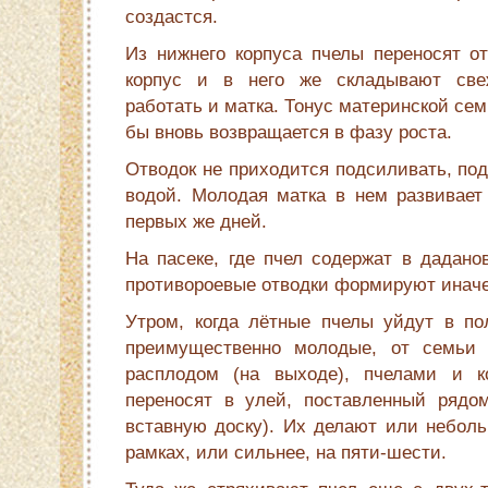
создастся.
Из нижнего корпуса пчелы переносят о
корпус и в него же складывают све
работать и матка. Тонус материнской се
бы вновь возвращается в фазу роста.
Отводок не приходится подсиливать, по
водой. Молодая матка в нем развивает 
первых же дней.
На пасеке, где пчел содержат в даданов
противороевые отводки формируют иначе
Утром, когда лётные пчелы уйдут в пол
преимущественно молодые, от семьи б
расплодом (на выходе), пчелами и к
переносят в улей, поставленный рядо
вставную доску). Их делают или неболь
рамках, или сильнее, на пяти-шести.