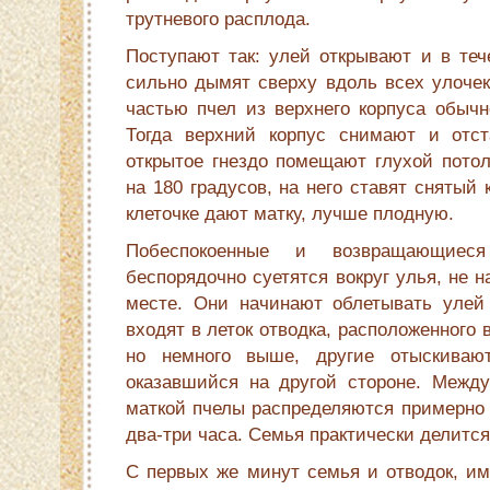
трутневого расплода.
Поступают так: улей открывают и в теч
сильно дымят сверху вдоль всех улочек
частью пчел из верхнего корпуса обычн
Тогда верхний корпус снимают и отст
открытое гнездо помещают глухой потол
на 180 градусов, на него ставят снятый
клеточке дают матку, лучше плодную.
Побеспокоенные и возвращающиес
беспорядочно суетятся вокруг улья, не н
месте. Они начинают облетывать улей
входят в леток отводка, расположенного 
но немного выше, другие отыскиваю
оказавшийся на другой стороне. Межд
маткой пчелы распределяются примерно 
два-три часа. Семья практически делится
С первых же минут семья и отводок, и