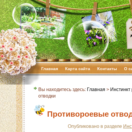
Главная
Карта сайта
Контакты
О с
Вы находитесь здесь:
Главная
>
Инстинкт
отводки
Противороевые отво
Опубликовано в разделе
Инс