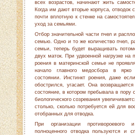
всех возрастов, начинают жить самост
Когда им дают вторые корпуса, отводок 
почти вплотную к стенке на самостоятел
уход за семьями.
Отбор значительной части пчел и распл
семью. Одно и то же количество пчел, р
семьи, теперь будет выращивать потомс
двух маток. При удвоенной нагрузке на 
роения в материнской семье не проявля­
начало главного медосбора в ярко 
состоянии. Инстинкт роения, даже есл
обострился, угасает. Она возвращается
состояние, в котором пребывала в пору 
биологического созревания увеличиваетс
столько, сколько потребуется ей для во
отобранных для отводка.
При организации противороевого и
полноценного отводка пользуются и с