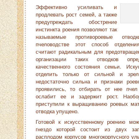
Эффективно усиливать и
продлевать рост семей, а также
предупреждать обострение
инстинкта роения позволяют так
называемые противорое­вые отво
пчеловодстве этот способ отделени
считают радикальным для предот­враще
организации таких отводков оп­р
качественного состояния семьи. Иску
отделить только от сильной и зре
недостаточно сильна и признаки роев
проявились, то отбирать от нее пчел
ослабит ее и задержит рост. Наобо
приступили к выращиванию роевых мат
отводка упущено.
Готовой к искусственному роению мож
гнездо которой состоит из двух за
расплодом корпусов многокорпусного ул