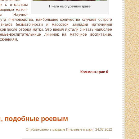
ек с открытым
Пчела на огуречной траве
ищевые маточ­
м Научно-
тута пчеловодства, наибольшее количество случаев острого
знаков безматочности и массовой зак­ладки маточников
ов после отбора матки. Это время и стали считать наиболее
мье-воспитательнице личинок на маточное воспитание.
ложнениям.
Комментарии
0
и, подобные роевым
Опубликовано в разделе
Пчелиные матки
| 24.07.2012