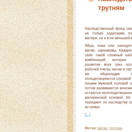
трутням
Наследственный фонд сем
не только задатками, п
матери, но и в не меньшей 
Яйца, пока они находят
матки, одинако­вы. Каждо
себе такой сложный наб
комбинаций, которые о
развитие всех трех ос
рабочей пчелы, матки и тру
же яй­цекладки 
оплодотворяются спермой 
генами мужской половой к
потом развива­ются женски
остаются неоплодотворенн
материнской основой. Из
передают по наследству св
их семьи.
[…]
Метки:
матка
,
трутень