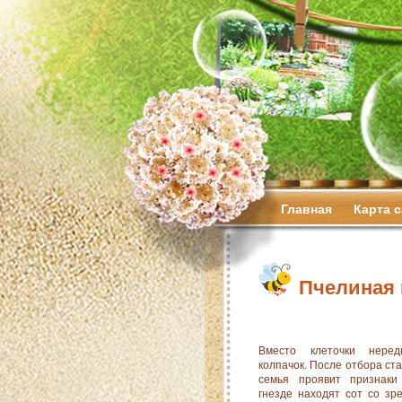
Главная
Карта 
Пчелиная 
Вместо клеточки неред
колпачок. После отбора ста
семья проявит признаки
гнезде находят сот со зр