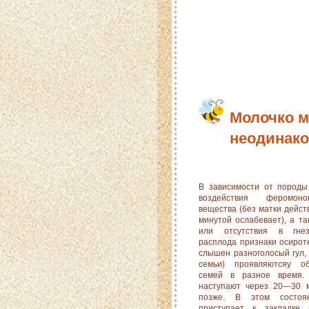
Молочко м
неодинак
В зависимости от породы
воздействия феромоно
вещества (без матки дейст
минутой ослабевает), а та
или отсутствия в гнез
расплода признаки осироте
слышен разноголосый гул, 
семьи) проявляютсяу об
семей в разное время.
наступают через 20—30 м
позже. В этом состо
приступает к закладке