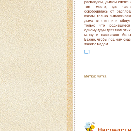
расплодом, дымом слегка 
том месте, где час
освободилась от расплод
пчелы только выплаживаю
дыма взлетят или сбегу
только что родившиеся
одному-двум десяткам этих
матку и накры­вают боль
Важно, чтобы под ним оказ
ячеек с медом.
[…]
Метки:
матка
Наследств