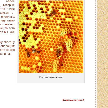
ет более
, которые
ток, почти
ющихся от
в пчелиных
циально
ственных
е, то есть
как бы уже
му способу
ераций:
маточников
личинок.
Роевые маточники
Комментарии
0