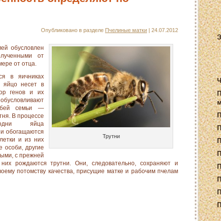
Опубликовано в разделе
Пчелиные матки
| 24.07.2012
Э
ей обусловлен
олученными от
мере от отца.
ся в яичниках
Ч
е яйцо несет в
ор генов и их
П
бусловливают
м
обей семьи —
тня. В процессе
одни яйца
П
и обогащают­ся
Трутни
летки и из них
е особи, другие
П
ыми, с прежней
 них рождаются трутни. Они, следовательно, сохраняют и
П
оему потомству качества, присущие матке и рабочим пче­лам
П
П
П