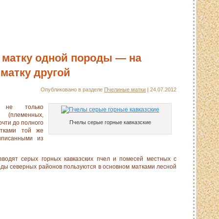
матку одной породы — на
матку другой
Опубликовано в разделе
Пчелиные матки
| 24.07.2012
я не только
 (племенных,
чти до полного
Пчелы серые горные кавказские
атками той же
ыписанными из
зводят серых горных кавказских пчел и помесей местных с
­ды северных районов пользуются в основном матками лес­ной