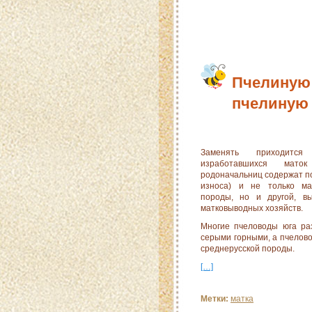
Пчелиную 
пчелиную 
Заменять приходитс
изработавшихся маток
родоначальниц содержат по
износа) и не толь­ко м
породы, но и другой, в
матковыводных хозяйств.
Многие пчеловоды юга ра
серыми горными, а пчелово
среднерусской породы.
[…]
Метки:
матка