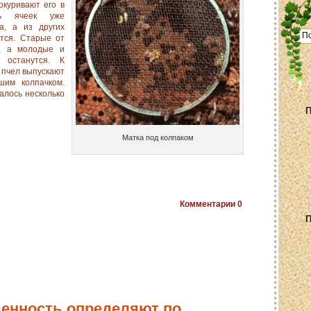
окуривают его в
ть ячеек уже
а, а из других
тся. Старые от
т, а молодые и
 останутся. К
 пчел выпускают
шим колпачком.
алось несколько
П
Матка под колпаком
Комментарии
0
П
енность определяют по