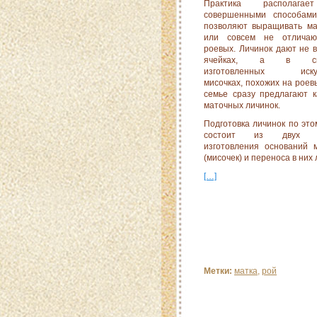
Практика располага
совершенными способами
позволяют выра­щивать ма
или совсем не отлича
роевых. Личинок дают не 
ячейках, а в спе
изготовленных искус
мисочках, похожих на роевы
семье сразу предлагают 
маточных личинок.
Подготовка личинок по это
состоит из двух оп
изготовления оснований 
(мисочек) и переноса в них 
[…]
Метки:
матка
,
рой