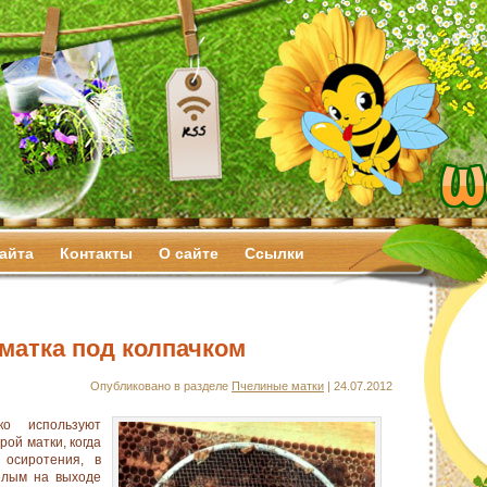
сайта
Контакты
О сайте
Ссылки
матка под колпачком
Опубликовано в разделе
Пчелиные матки
| 24.07.2012
ко используют
рой матки, когда
 осиротения, в
елым на выходе