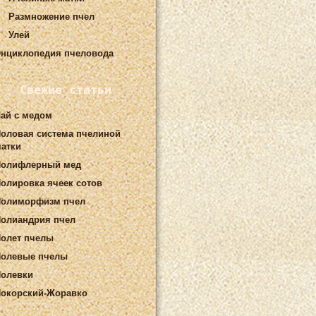
Размножение пчел
Улей
нциклопедия пчеловода
Свежие статьи
ай с медом
оловая система пчелиной
атки
Полифлерный мед
олировка ячеек сотов
Полиморфизм пчел
олиандрия пчел
олет пчелы
олевые пчелы
олевки
окорский-Жоравко