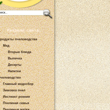
Разделы сайта
родукты пчеловодства
Мед
Вторые блюда
Выпечка
Десерты
Напитки
человодство
Главный медосбор
Зимовка пчел
Инстинкт роения
Пчелиная семья
Пчелиные матки