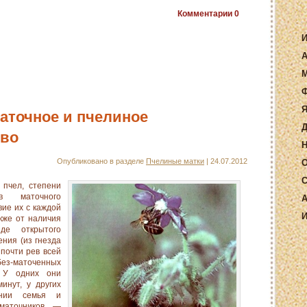
Комментарии
0
И
А
М
Ф
Я
аточное и пчелиное
Д
ово
Н
Опубликовано в разделе
Пчелиные матки
| 24.07.2012
О
С
 пчел, степени
в ма­точного
А
вие их с каждой
И
кже от наличия
де отк­рытого
ния (из гнезда
почти рев всей
ез-маточенных
 У одних они
инут, у других
янии семья и
 маточников —