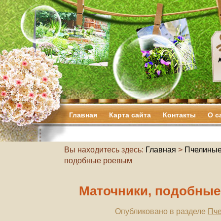
Главная
Карта сайта
Контакты
О с
Вы находитесь здесь:
Главная
>
Пчелиные
подобные роевым
Маточники, подобны
Опубликовано в разделе
Пче