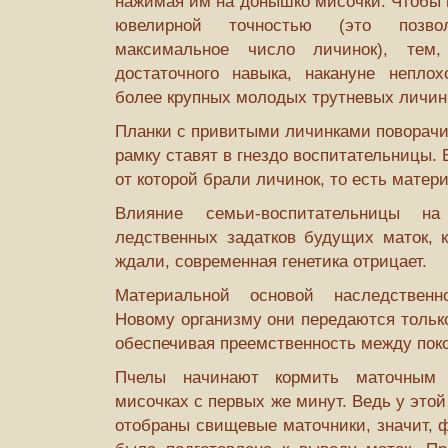
нажимая им на донышко мисочки. Чтобы 
ювелирной точностью (это позво
максимальное число личинок), те
достаточного навыка, накануне неплох
более крупных молодых трутневых личин
Планки с привитыми личинками поворачи
рамку ставят в гнездо воспитательницы.
от которой брали личинок, то есть мате­р
Влияние семьи-воспитательницы н
ледственных задатков будущих маток, к
ждали, современная генетика отрицает.
Материальной основой наследственн
Новому организму они передаются только
обеспечивая преемственность между пок
Пчелы начинают кормить маточным 
мисочках с первых же минут. Ведь у это
отобраны свищевые маточники, значит, ф