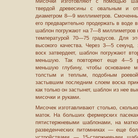
Мисочки изготовляют с помощью ш
твердой древесины с овальным и о
диаметром 8—9 миллиметров. Смоченны
его предварительно продержать в воде 
шаблон погружают на 7—8 миллиметров в
температурой 70—75 градусов. Для эт
высокого качества. Через 3—5 секунд,
воск затвердеет, шаблон погружают вто
меньшую. Так повторяют еще 4—5 ра
меньшую глубину, чтобы основание ми
толстым и теплым, подобным роево
застывшим последним слоем воска прик
как только он застынет, шаблон из нее 
мисочки и руками.
Мисочек изготавливают столько, скольк
маток. На больших фермерских пасеках
пятистержневыми шаблонами, на матк
разведенческих питомниках — еще бол
устройствами — 15-стержневыми шабл