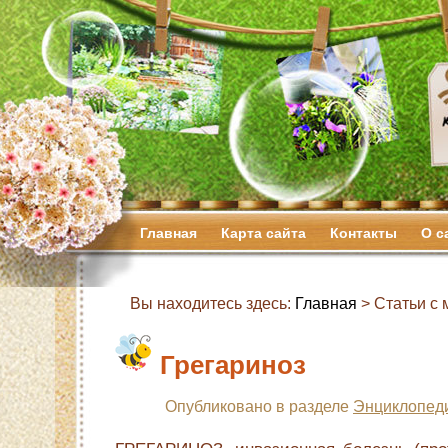
Главная
Карта сайта
Контакты
О с
Вы находитесь здесь:
Главная
> Статьи с м
Грегариноз
Опубликовано в разделе
Энциклопед