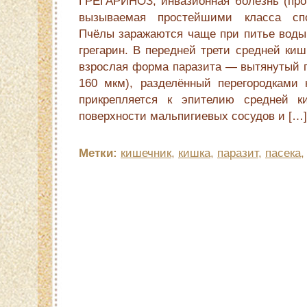
ГРЕГАРИНОЗ, инвазионная болезнь (прот
вызываемая простейшими класса спо
Пчёлы заражаются чаще при питье воды,
грегарин. В передней трети средней киш
взрослая форма паразита — вытянутый 
160 мкм), разделённый перегородками 
прикрепляется к эпителию средней 
поверхности мальпигиевых сосудов и […]
Метки:
кишечник
,
кишка
,
паразит
,
пасека