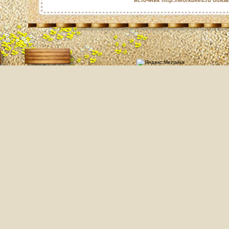
источник http://workbees.ru обяз