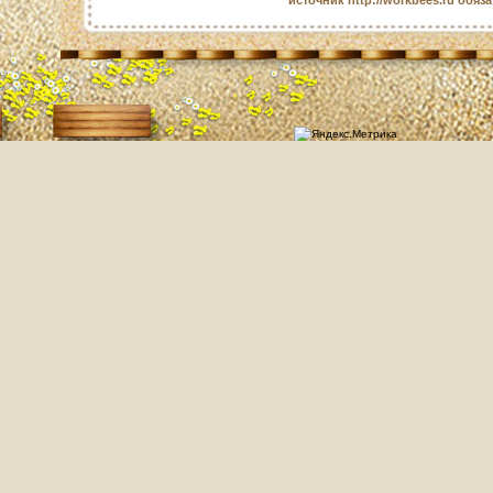
источник http://workbees.ru обяз