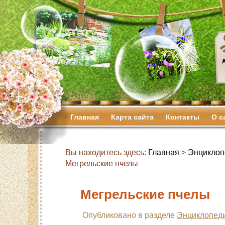
Главная
Карта сайта
Контакты
О с
Вы находитесь здесь:
Главная
>
Энциклоп
Мегрельские пчелы
Мегрельские пчелы
Опубликовано в разделе
Энциклопеди