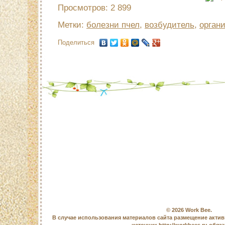
Просмотров: 2 899
Метки:
болезни пчел
,
возбудитель
,
орган
Поделиться
© 2026
Work Bee
.
В случае использования материалов сайта размещение актив