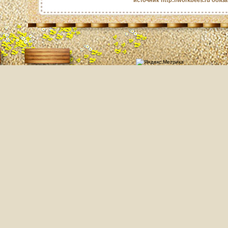
источник http://workbees.ru обяз