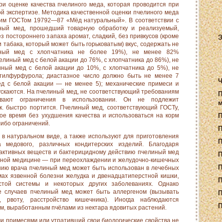
ри оценке качества пчелиного меда, которая проводится при
й экспертизе. Методика качественной оценки пчелиного меда
им ГОСТом 19792—87 «Мёд натуральный». В соответствии с
ный мед, прошедший товарную обработку и реализуемый,
з постороннего запаха аромат, сладкий, без привкусов (кроме
Э
 табака, который может быть горьковатым) вкус, содержать не
ный мед с хлопчатника не более 19%), не менее 82%
линый мед с белой акации до 76%, с хлопчатника до 86%), не
ный мед с белой акации до 10%, с хлопчатника до 5%), не
метилфурфурола; диастазное число должно быть не менее 7
Ч
ед с белой акации — не менее 5); механические примеси и
ускаются. На пчелиный мед, не соответствующий требованиям
П
дывают ограничения в использовании. Он не подлежит
м
 к. быстро портится. Пчелиный мед, соответствующий ГОСТу,
ое время без ухудшения качества и использоваться на корм
либо ограничений.
П
в натуральном виде, а также используют для приготовления
а медового, различных кондитерских изделий. Благодаря
активных веществ и бактерицидному действию пчелиный мед
П
дной медицине — при переохлаждении и желудочно-кишечных
П
нию врача пчелиный мед может быть использован в лечебных
ах язвенной болезни желудка и двенадцатиперстной кишки,
П
стой системы и некоторых других заболеваниях. Однако
де случаев пчелиный мед может быть аллергеном (вызывать
П
, рвоту, расстройство кишечника). Иногда наблюдаются
П
м, выработанным пчёлами из нектара ядовитых растений.
и примесями или утративший свои биологические свойства не