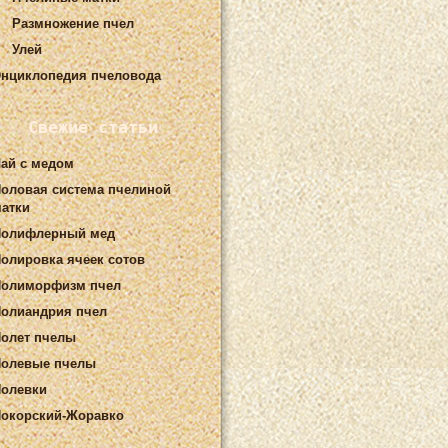
Размножение пчел
Улей
нциклопедия пчеловода
Свежие статьи
ай с медом
оловая система пчелиной
атки
Полифлерный мед
олировка ячеек сотов
Полиморфизм пчел
олиандрия пчел
олет пчелы
олевые пчелы
олевки
окорский-Жоравко