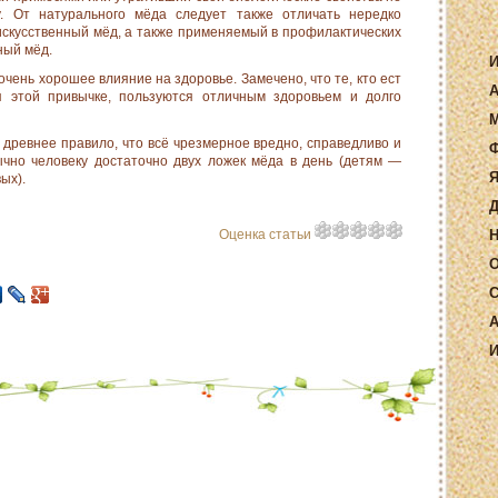
у. От натурального мёда следует также отличать нередко
 искусственный мёд, а также применяемый в профилактических
ный мёд.
И
очень хорошее влияние на здоровье. Замечено, что те, кто ест
А
я этой привычке, пользуются отличным здоровьем и долго
М
 древнее правило, что всё чрезмерное вредно, справедливо и
Ф
чно человеку достаточно двух ложек мёда в день (детям —
Я
ых).
Д
Оценка статьи
Н
О
С
А
И