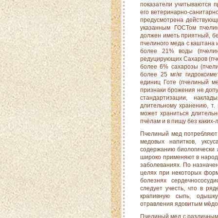
показатели учитываются п
его ветеринарно-санитарно
предусмотрена действующ
указанным ГОСТом пчели
должен иметь приятный, бе
пчелиного меда с каштана и
более 21% воды (пчели
редуцирующих Сахаров (пче
более 6% сахарозы (пчели
более 25 мг/кг гидрокси
единиц Готе (пчелиный м
признаки брожения не доп
стандартизации, накла
длительному хранению, т.
может храниться длительн
пчёлам и в пищу без каких-
Пчелиный мед потребляют 
медовых напитков, уксус
содержанию биологически 
широко применяют в наро
заболеваниях. По назначе
целях при некоторых форм
болезнях сердечнососуди
следует учесть, что в ря
крапивную сыпь, одышку
отравления ядовитым мёдо
Пчелиный мед с различным