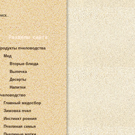
Разделы сайта
родукты пчеловодства
Мед
Вторые блюда
Выпечка
Десерты
Напитки
человодство
Главный медосбор
Зимовка пчел
Инстинкт роения
Пчелиная семья
Пчелиные матки