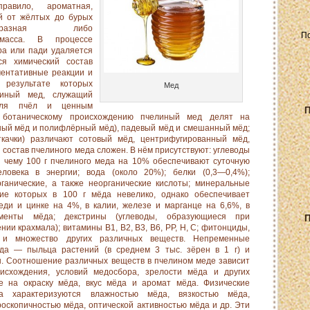
равило, ароматная,
ой от жёлтых до бурых
бразная либо
 масса. В процессе
ра или пади удаляется
ся химический состав
ментативные реакции и
 результате которых
Мед
линый мед, служащий
для пчёл и ценным
П
 ботаническому происхождению пчелиный мед делят на
ый мёд и полифлёрный мёд), падевый мёд и смешанный мёд;
ткачки) различают сотовый мёд, центрифугированный мёд,
 состав пчелиного меда сложен. В нём присутствуют: углеводы
 чему 100 г пчелиного меда на 10% обеспечивают суточную
еловека в энергии; вода (около 20%); белки (0,3—0,4%);
ганические, а также неорганические кислоты; минеральные
ие которых в 100 г мёда невелико, однако обеспечивает
еди и цинке на 4%, в калии, железе и марганце на 6,6%, в
енты мёда; декстрины (углеводы, образующиеся при
П
и крахмала); витамины В1, В2, В3, В6, РР, Н, С; фитонциды,
 и множество других различных веществ. Непременные
да — пыльца растений (в среднем 3 тыс. зёрен в 1 г) и
. Соотношение различных веществ в пчелином меде зависит
оисхождения, условий медосбора, зрелости мёда и других
е на окраску мёда, вкус мёда и аромат мёда. Физические
а характеризуются влажностью мёда, вязкостью мёда,
роскопичностью мёда, оптической активностью мёда и др. Эти