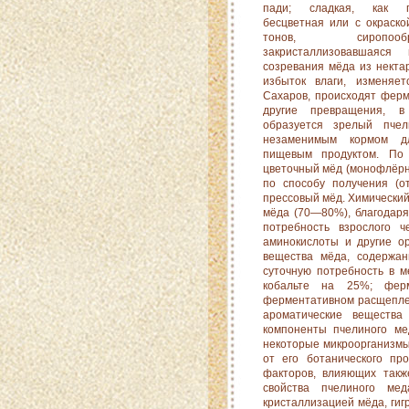
пади; сладкая, как п
бесцветная или с окраск
тонов, сиропоо
закристаллизовавшаяся
созревания мёда из некта
избыток влаги, изменяет
Сахаров, происходят фер
другие превращения, в
образуется зрелый пче
незаменимым кормом 
пищевым продуктом. По
цветочный мёд (монофлёрн
по способу получения (о
прессовый мёд. Химический
мёда (70—80%), благодаря
потребность взрослого ч
аминокислоты и другие ор
вещества мёда, содержан
суточную потребность в м
кобальте на 25%; ферм
ферментативном расщеплени
ароматические вещества
компоненты пчелиного ме
некоторые микроорганизмы
от его ботанического пр
факторов, влияющих такж
свойства пчелиного мед
кристаллизацией мёда, гиг