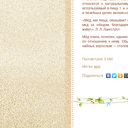
относится к натуральном
используемый в пищу т. н.
и лечебных целях экспресс
«Мёд, как пища, оказывает 
мед за обедом, благодар
живут». Л. Л. Лангстрот.
Мёд очень полезен, однако
по отношению к нему. Обы
чайных, взрослым — столов
Просмотров: 3 280
Метки:
мед
Поделиться