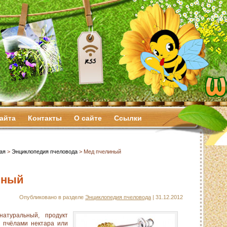
сайта
Контакты
О сайте
Ссылки
ая
>
Энциклопедия пчеловода
> Мед пчелиный
иный
Опубликовано в разделе
Энциклопедия пчеловода
| 31.12.2012
атуральный, продукт
 пчёлами нектара или