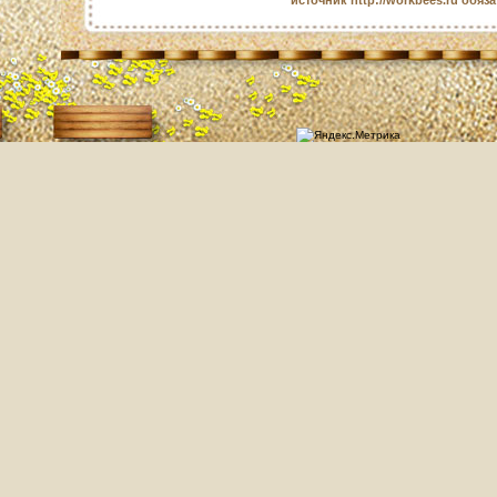
источник http://workbees.ru обяз