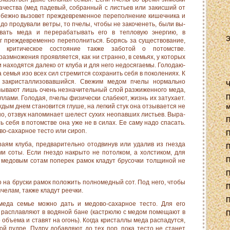
ачества (мед падевый, собранный с листьев или закисший от
избежно вызовет преждевремен­ное переполнение кишечника и
здо продували ветры, то пчелы, чтобы не закоченеть, были вы­
вать меда и перерабатывать его в тепловую энергию, в
Э
г преждевре­менно переполниться. Борясь за существование,
о критическое состояние также заботой о потомстве.
азмножения проявляется, как ни странно, в семьях, у которых
 находятся далеко от клуба и для него недосягаемы. Голодаю­
семья изо всех сил стремится сохранить себя в поколениях. К
 закристаллизовавшийся. Свежим медом пчелы нормально
Ч
изывают лишь очень незначитель­ный слой разжиженного меда,
П
­лами. Голодая, пчелы физически слабеют, жизнь их затухает.
дым днем становится глуше, на легкий стук она отзывается не
м
но, отзвук напоминает шелест сухих неопавших листьев. Выра­
 себя в потомстве она уже не в силах. Ее саму надо спасать.
во-сахарное тесто или сироп.
П
раям клуба, предварительно отодвинув или удалив из гнезда
и соты. Если гнездо накрыто не потолком, а холстиком, для
П
к медовым сотам поперек рамок кладут брусочки толщиной не
П
 на бруски рамок положить полномедный сот. Под него, чтобы
П
челам, также кладут реечки.
П
 меда семье можно дать и медово-сахарное тесто. Для его
 рас­плавляют в водяной бане (кастрюлю с медом помещают в
П
объема и ставят на огонь). Когда кристаллы меда распадутся,
й пудре. Пудру добавляют до тех пор, пока тесто не станет