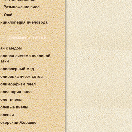
Размножение пчел
Улей
нциклопедия пчеловода
Свежие статьи
ай с медом
оловая система пчелиной
атки
Полифлерный мед
олировка ячеек сотов
Полиморфизм пчел
олиандрия пчел
олет пчелы
олевые пчелы
олевки
окорский-Жоравко