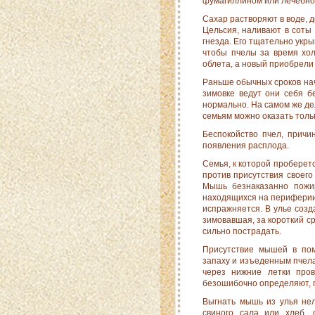
фумагиллином или лечебное
Сахар растворяют в воде, 
Цельсия, наливают в соты 
гнезда. Его тщательно укры
чтобы пчелы за время хол
облета, а новый приобрели
Раньше обычных сроков нач
зимовке ведут они себя б
нормально. На самом же д
семьям можно оказать толь
Беспокойство пчел, причи
появления расплода.
Семья, к которой проберетс
против присутствия сво­его 
Мышь безнаказанно пожир
находящихся на периферии к
испражняется. В улье соз
зимовавшая, за короткий ср
сильно пострадать.
Присутствие мышей в пом
запаху и изъеденным пче­л
через нижние летки про
безошибочно определяют, г
Выгнать мышь из улья нел
свиного сала или хлеб, 