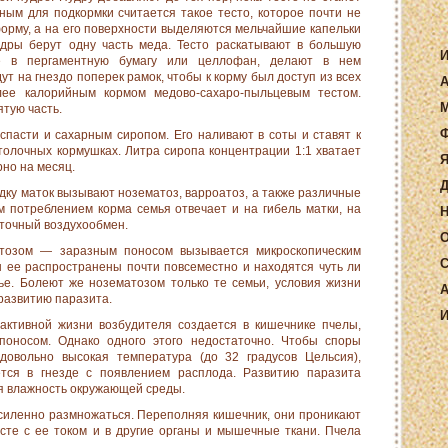
ным для подкормки считается такое тесто, которое почти не
орму, а на его поверхности выделяются мельчайшие капельки
удры берут одну часть меда. Тесто раскатывают в большую
И
е в пергаментную бумагу или целлофан, делают в нем
т на гнездо поперек рамок, чтобы к корму был доступ из всех
А
лее калорийным кормом медово-сахаро-пыльцевым тестом.
М
ятую часть.
Ф
спасти и сахарным сиропом. Его наливают в соты и ставят к
то­лочных кормушках. Литра сиропа концентрации 1:1 хватает
Я
но на месяц.
Д
у маток вызывают нозе­матоз, варроатоз, а также различные
м потреблением корма семья отвечает и на гибель матки, на
Н
точный воздухообмен.
О
тозом — заразным поносом вызывается микроскопическим
С
 ее распространены почти повсеместно и находятся чуть ли
ье. Болеют же нозематозом только те семьи, условия жизни
А
развитию паразита.
И
активной жизни возбудителя создается в кишечнике пчелы,
о­носом. Однако одного этого недостаточно. Чтобы споры
довольно высокая температура (до 32 градусов Цельсия),
ется в гнезде с появлением расплода. Развитию паразита
я влажность окружающей среды.
иленно размножаться. Пере­полняя кишечник, они проникают
есте с ее током и в другие органы и мышечные ткани. Пчела
.