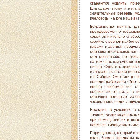
стараются усилить, прин
Благодаря этому к началу
значительные резервы мол
пчеловоды на юге нашей стр
Большинство причин, ко
преждевременно побуждают 
семьи значительно слабее
свежим, с ровной наиболе
парами и другими продукта
морозом обезвоживается, г
мед, как правило, не закис
на том опасном рубеже, ко
гнезда. Очистить кишечник
выпадают во второй полов
и в Сиби­ри. Охотники и 
нередко наблюдали облеты
иногда освобождаются от
поблизости от входа в не
кишечник погодные усло
чрезвычайно редки и обусл
Находясь в условиях, в 
течение жизни медоносных п
при помещении их в иные
плохо вентилируемые зимо
Период покоя, который в ос
воле, бывает продол­жите