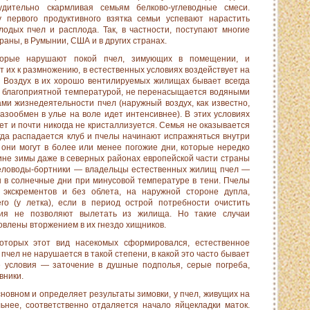
удительно скарм­ливая семьям белково-углеводные смеси.
 первого продуктивного взятка семьи успевают нарас­тить
одых пчел и расплода. Так, в частности, поступают многие
а­ны, в Румынии, США и в других странах.
торые нарушают покой пчел, зимующих в помещении, и
их к размножению, в естественных условиях воздействует на
. Воздух в их хорошо вентилируемых жи­лищах бывает всегда
е благоприят­ной температурой, не перенасыщается водяными
ми жизнедеятельности пчел (наружный воздух, как известно,
азообмен в улье на воле идет интенсивнее). В этих условиях
ает и почти никогда не кристаллизуется. Семья не оказывается
гда распадается клуб и пчелы начинают испражняться внутри
 они могут в более или менее погожие дни, которые нередко
ине зимы даже в северных районах европейской части страны
пчеловоды-бортники — владельцы естест­венных жилищ пчел —
 в солнечные дни при минусовой температуре в тени. Пчелы
 экскрементов и без облета, на наружной стороне дупла,
го (у летка), если в период острой потребности очистить
вия не позволяют вылетать из жилища. Но такие случаи
овлены вторжением в их гнездо хищников.
которых этот вид насекомых сформировался, естественное
чел не нарушается в такой степени, в какой это часто бывает
 условия — заточение в душные под­полья, серые погреба,
вники.
новном и определяет ре­зультаты зимовки, у пчел, живущих на
льнее, соответственно отдаляется начало яйцекладки маток.