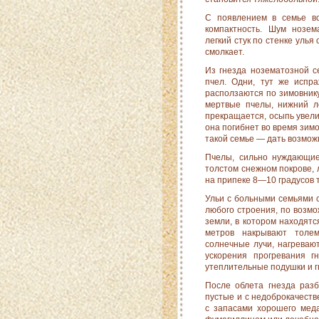
С появлением в семье вс
компактность. Шум нозем
легкий стук по стенке улья
смолкает.
Из гнезда нозематозной с
пчел. Одни, тут же испра
расползаются по зимовнику
мертвые пчелы, нижний л
прекра­щается, осыпь увел
она погибнет во время зим
такой семье — дать возможн
Пчелы, сильно нуждающие
толстом снежном покрове, 
на припеке 8—10 градусов 
Ульи с больными семьями с
любого строения, по воз­м
земли, в котором находятс
метров накрывают толе
солнечные лучи, нагреваю
ускорения прогревания 
утеплительные подушки и 
После облета гнезда разб
пустые и с недоброкачест
с запасами хорошего меда