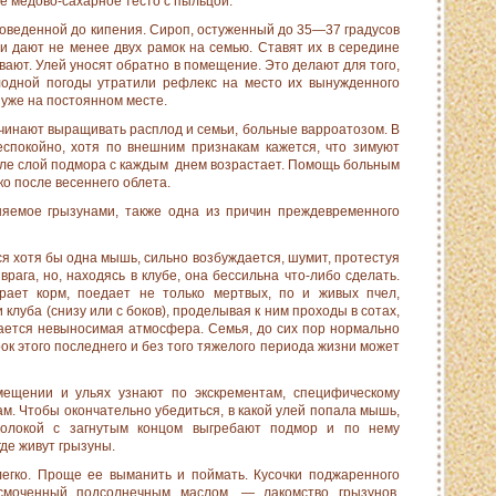
 медово-сахарное тесто с пыльцой.
доведенной до кипения. Си­роп, остуженный до 35—37 градусов
и дают не менее двух рамок на семью. Ставят их в середине
вают. Улей уносят об­ратно в помещение. Это делают для того,
одной погоды утратили рефлекс на место их вы­нужденного
 уже на постоянном месте.
инают выращивать расп­лод и семьи, больные варроатозом. В
еспокойно, хотя по внешним признакам кажется, что зиму­ют
еле слой подмора с каждым днем возрастает. Помощь больным
ко после весеннего облета.
няемое грызунами, также одна из причин преждевременного
я хотя бы одна мышь, силь­но возбуждается, шумит, протестуя
врага, но, находясь в клубе, она бессильна что-либо сде­лать.
ает корм, поедает не только мертвых, по и живых пчел,
луба (снизу или с боков), проделывая к ним проходы в сотах,
дается невыносимая атмосфера. Семья, до сих пор нормально
ок этого последнего и без того тяжелого периода жизни может
ещении и ульях узнают по экскрементам, специфическому
ам. Чтобы окончательно убедиться, в какой улей попала мышь,
волокой с загнутым концом выгребают подмор и по нему
де живут грызуны.
егко. Проще ее выманить и поймать. Кусочки поджаренного
смо­ченный подсолнечным маслом, — лакомство грызунов.