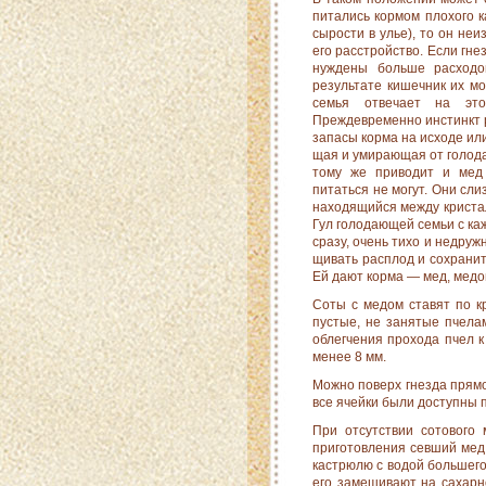
питались кормом плохого к
сырости в улье), то он не
его расстройство. Если гне
нуждены больше расходо
результате кишечник их мо
семья отве­чает на эт
Преждевременно инстинкт р
запасы корма на исходе или
щая и умирающая от голода 
тому же приводит и мед
питаться не могут. Они сл
находящийся между кристал
Гул голодающей семьи с каж
сразу, очень тихо и недруж
щивать расплод и сохранить
Ей дают корма — мед, медо
Соты с медом ставят по к
пустые, не занятые пчелам
облегчения прохода пчел 
менее 8 мм.
Можно поверх гнезда прямо
все ячейки были доступны п
При отсутствии сотового
приготовления севший мед
кастрюлю с водой большего 
его замешивают на сахарно