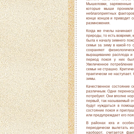
Мышеловки, заряженные э
которые мыши проникли
неблагоприятных факторов
конце концов и приводит с
размножения.
Когда же пчелы начинают 
природы, то есть вовремя, 
была к началу зимнего поко
семьи за зиму в какой-то
сохраняют физиологиче
выращиванию расплода и с
период покоя у них был
Увеличенное потребление 
семьи не страшно. Критичес
практически не наступает. 
зимы.
Качественное состояние с
различным. Одни перенесу
потребуют. Они вполне норм
первый, так называемый оч
будут нуждаться в помощи
состояние покоя и приглу
или предупреждает его поя
В районах юга и особен
периодически вылетать из
наобо­рот, считается фа