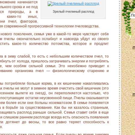
множение начинается
ь­ного срока и не под
йся природы, а в
Зрелый пчелиный расплод
ия каких-то иных,
ни пчел, факторов.
я совре­менной прогрессивной технологии пчеловодства.
ового поколения, семья уже в какой-то мере чувствует себя
м пчелы окончательно ослабнут и навсегда уйдут из своего
стить какое-то количество потомст­ва, которое и продлит
П
 в зиму слабой, то есть с не­большим количеством пчел, то
ибнуть от холода, пришлось затрачивать энергии и потреб­лять
е, чем особям сильной семьи. Это неизбежно приводит к
иванию организма пчел — физиологическому старению и
елы потребляли больше корма, в их кишечнике накапливались
к пчелы не могут в зимнее время очистить свой кишечник (это
сеннем вылете из гнезд), он пере­полняется настолько, что
П
 поступа­ющие остатки неусвоенной пищи. Пчелы оказываются
тем более если они больны нозема­тозом. В семье появляется
 в борь­бе за существование. Как бы ни казалось странным,
ращивать расплод раньше сильной. Семья ставит себя в еще
и слишком раннем расплоде всегда есть опасность появления
ли дотянет до весны, то все равно теряет способность к
ю.
оказаться даже сильная семья. Если пчелы во время зимовки