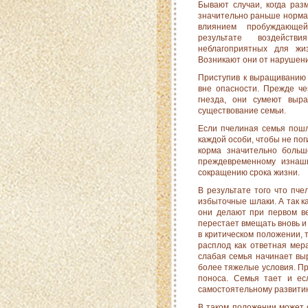
Бывают случаи, когда раз
значительно раньше нормал
влиянием пробуждающе
результате воздейств
неблагоприятных для жиз
Возникают они от нарушени
Приступив к выращиванию н
вне опасности. Прежде че
гнезда, они сумеют выра
существование семьи.
Если пчелиная семья пошла
каждой особи, чтобы не пог
корма значительно больш
преждевременному изнаш
сокраще­нию срока жизни.
В результате того что пч
избыточные шлаки. А так ка
они делают при первом ве
перестает вмещать вновь и
в критическом положении, 
расплод как ответная мера
слабая семья начинает вы
более тяжелые условия. Пр
поноса. Семья тает и ес
самостоятельному развити
В таком положении может 