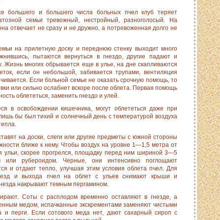
е большего и большего числа больных пчел клуб теряет
атозной семьи тревожный, нестройный, разноголосый. На
 она отвечает не сразу и не дружно, а потревоженная долго не
емьи на прилетную доску и переднюю стенку выходит много
ж­нившись, пытаются вернуться в гнездо, другие падают и
. Жизнь многих обрывается еще в улье, на дне скапливаются
еток, если он небольшой, забивается трупами, вентиляция
ичивается. Если больной семье не оказать срочную помощь, то
овки или сильно ослабнет вскоре после облета. Первая помощь
ость облететься, заменить гнездо и улей.
ся в освобождении кишеч­ника, могут облететься даже при
лишь бы был тихий и солнечный день с температурой воздуха
тепла.
тавят на доски, слеги или другие предметы с южной стороны
ожности ближе к нему. Чтобы воздух на уровне 1—1,5 метра от
я ульи, скорее прогрелся, пло­щадку перед ним шириной 3—5
м или рубероидом. Черные, они интенсивно поглощают
тся и отдают тепло, улучшая этим условия облета пчел. Для
гнезд и выхода пчел на облет с ульев снимают крыши и
гнезда накрывают темным пергамином.
ирают. Соты с расплодом вре­менно оставляют в гнезде, а
венным медом, испачканные экскрементами заменяют чистыми
 и перги. Если сотового меда нет, дают сахарный сироп с