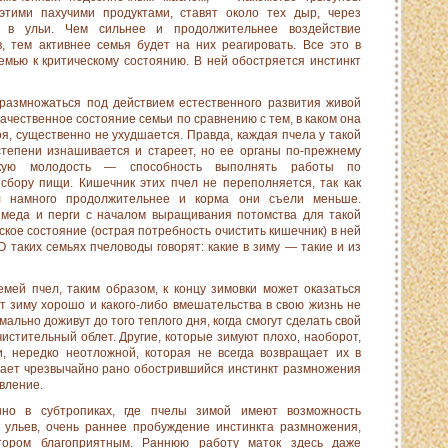
тими пахучими продуктами, ста­вят около тех дыр, через
 в ульи. Чем сильнее и продолжительнее воздействие
, тем активнее семья будет на них реагировать. Все это в
емью к критическому состо­янию. В ней обостряется инстинкт
размножаться под действи­ем естественного развития живой
качественное состояние семьи по сравнению с тем, в каком она
я, существенно не ухудшает­ся. Правда, каждая пчела у такой
 степени изнашивается и стареет, но ее органы по-прежнему
скую молодость — способность выполнять работы по
бору пищи. Кишечник этих пчел не переполняется, так как
 намного продолжительнее и корма они съели мень­ше.
меда и перги с началом выра­щивания потомства для такой
­кое состояние (острая потребность очистить кишечник) в ней
О таких семьях пчеловоды гово­рят: какие в зиму — такие и из
емей пчел, таким образом, к концу зимовки может оказаться
т зиму хорошо и какого-либо вмешательства в свою жизнь не
ально доживут до того теплого дня, когда смогут сделать свой
истительный облет. Другие, которые зимуют плохо, наобо­рот,
, нередко неотложной, которая не всегда возвращает их в
шает чрезвычайно рано обострившийся инстинкт размножения
вление.
но в субтропиках, где пчелы зимой имеют возможность
 ульев, очень раннее пробуждение инстинкта размножения,
ктором благоприятным. Раннюю работу маток здесь даже