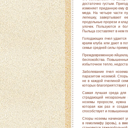
достаточно густым. Пригод
изменяет приданную ему ф
меда. На четыре части п
лепешку, завертывают е
продольные прорези и кладу
улочек. Пользуются и бо
Пыльца составляет в нем п
Голодающих пчел удается 
краям клуба или дают в по
семье средней силы пример
Преждевременную яйцекладк
беспокойства. Повы­шенны
избыточное тепло, недоста
Заболевание пчел нозема
паразитом ноземой. Споры
не в каждой пчелиной сем
которых благоприятствуют 
Самая лучшая среда для 
страдающей незаразным п
ноземы проросли, нужна 
которая как раз и созда
способствует и повышенна
Споры ноземы начинают ус
в гемолимфу (кровь), а вм
становится тяжелобольной