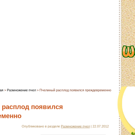
сайта
Контакты
О сайте
Ссылки
ая
>
Размножение пчел
> Пчелиный расплод появился преждевременно
 расплод появился
еменно
Опубликовано в разделе
Размножение пчел
| 22.07.2012