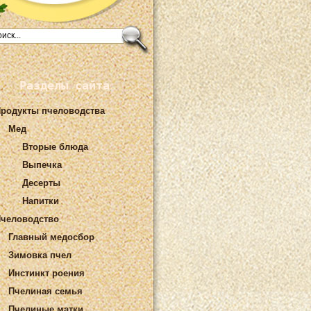
Разделы сайта
родукты пчеловодства
Мед
Вторые блюда
Выпечка
Десерты
Напитки
человодство
Главный медосбор
Зимовка пчел
Инстинкт роения
Пчелиная семья
Пчелиные матки