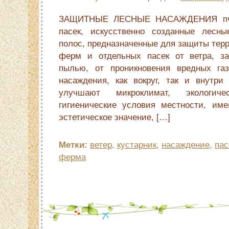
ЗАЩИТНЫЕ ЛЕСНЫЕ НАСАЖДЕНИЯ пче
пасек, искусственно созданные лесн
полос, предназначенные для защиты тер
ферм и отдельных пасек от ветра, за
пылью, от проникновения вредных га
насаждения, как вокруг, так и внутри
улучшают микроклимат, экологич
гигиенические условия местности, им
эстетическое значение, […]
Метки:
ветер
,
кустарник
,
насаждение
,
пас
ферма