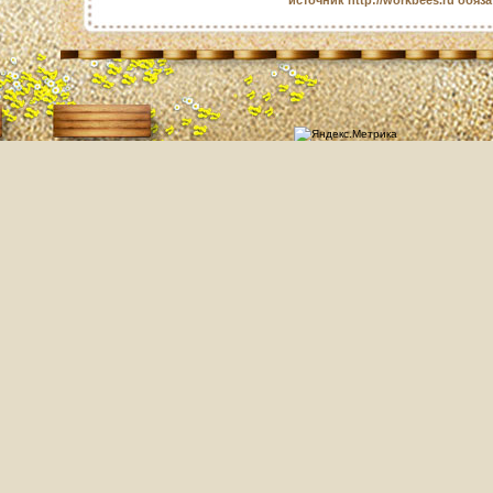
источник http://workbees.ru обяз