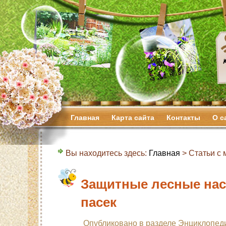
Главная
Карта сайта
Контакты
О с
Вы находитесь здесь:
Главная
> Статьи с м
Защитные лесные на
пасек
Опубликовано в разделе
Энциклопед