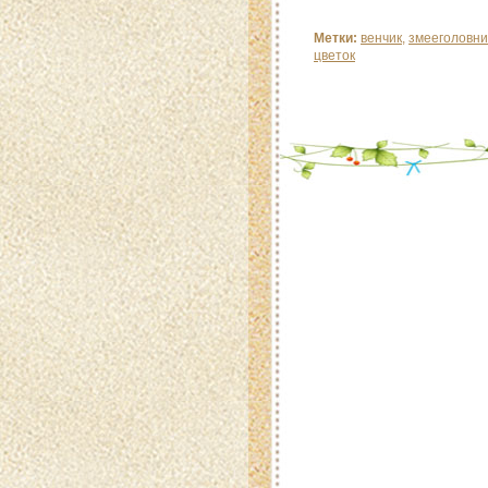
Метки:
венчик
,
змееголовни
цветок