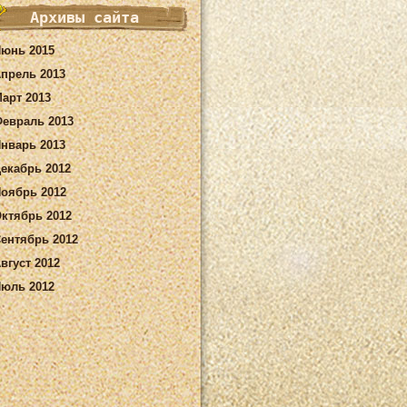
Архивы сайта
юнь 2015
прель 2013
арт 2013
евраль 2013
нварь 2013
екабрь 2012
оябрь 2012
ктябрь 2012
ентябрь 2012
вгуст 2012
юль 2012