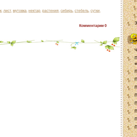
к
,
лист
,
мутовка
,
нектар
,
растения
,
сибирь
,
стебель
,
сутки
,
Э
Комментарии
0
Ч
П
м
П
П
П
П
П
П