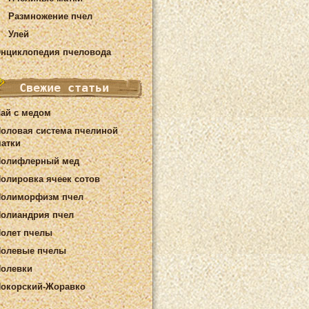
Размножение пчел
Улей
нциклопедия пчеловода
Свежие статьи
ай с медом
оловая система пчелиной
атки
Полифлерный мед
олировка ячеек сотов
Полиморфизм пчел
олиандрия пчел
олет пчелы
олевые пчелы
олевки
окорский-Жоравко