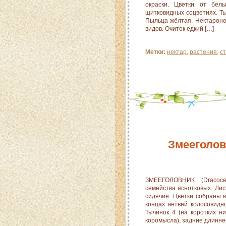
окраски. Цветки от бел
щитковидных соцветиях. Ты
Пыльца жёлтая. Нектароно
видов. Очиток едкий […]
Метки:
нектар
,
растения
,
с
Змееголо
ЗМЕЕГОЛОВНИК (Dracoce
семейства яснотковых. Ли
сидячие. Цветки собраны 
концах ветвей колосовидн
Тычинок 4 (на коротких н
коромысла), задние длинне