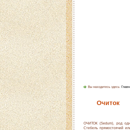
Главная
Карта 
Вы находитесь здесь:
Главн
Очиток
ОЧИТОК (Sedum), род одн
Стебель прямостоячий ил