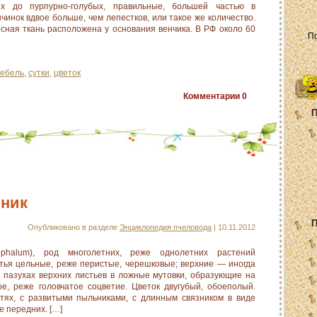
ых до пурпурно-голубых, правильные, большей частью в
чинок вдвое больше, чем лепестков, или такое же количество.
сная ткань расположена у основания венчика. В РФ около 60
тебель
,
сутки
,
цветок
Комментарии
0
П
вник
П
Опубликовано в разделе
Энциклопедия пчеловода
| 10.11.2012
phalum), род многолетних, реже однолетних растений
стья цельные, реже перистые, черешковые; верхние — иногда
в пазухах верхних листьев в ложные мутовки, образующие на
ое, реже головчатое соцветие. Цветок двугубый, обоеполый.
итях, с развитыми пыльниками, с длинным связником в виде
е передних. […]