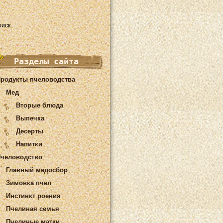
Разделы сайта
родукты пчеловодства
Мед
Вторые блюда
Выпечка
Десерты
Напитки
человодство
Главный медосбор
Зимовка пчел
Инстинкт роения
Пчелиная семья
Пчелиные матки