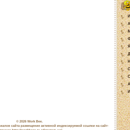
И
А
М
Ф
Я
Д
Н
О
С
А
И
© 2026
Work Bee
.
иалов сайта размещение активной индексируемой ссылки на сайт-