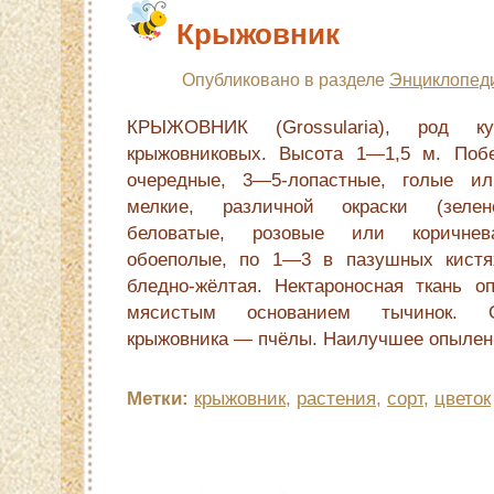
Крыжовник
Опубликовано в разделе
Энциклопед
КРЫЖОВНИК (Grossularia), род ку
крыжовниковых. Высота 1—1,5 м. Поб
очередные, 3—5-лопастные, голые и
мелкие, различной окраски (зелено
беловатые, розовые или коричнева
обоеполые, по 1—3 в пазушных кистя
бледно-жёлтая. Нектароносная ткань о
мясистым основанием тычинок. О
крыжовника — пчёлы. Наилучшее опылен
Метки:
крыжовник
,
растения
,
сорт
,
цветок