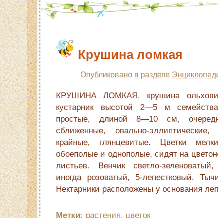
Крушина ломкая
Опубликовано в разделе
Энциклопед
КРУШИНА ЛОМКАЯ, крушина ольховидн
кустарник высотой 2—5 м семейства
простые, длиной 8—10 см, очередн
сближенные, овально-эллиптические, 
крайные, глянцевитые. Цветки мелкие
обоеполые и однополые, сидят на цветон
листьев. Венчик светло-зеленоватый,
иногда розоватый, 5-лепестковый. Тыч
Нектарники расположены у основания леп
Метки:
растения
,
цветок