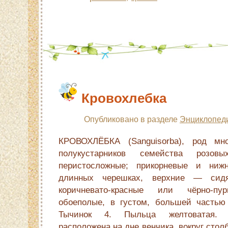
Кровохлебка
Опубликовано в разделе
Энциклопед
КРОВОХЛЁБКА (Sanguisorba), род мно
полукустарников семейства розов
перистосложные; прикорневые и ни
длинных черешках, верхние — сидя
коричневато-красные или чёрно-пур
обоеполые, в густом, большей частью 
Тычинок 4. Пыльца желтоватая. Н
расположена на дне венчика, вокруг стол