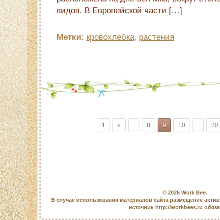
видов. В Европейской части […]
Метки:
кровохлебка
,
растения
1
«
.
8
9
10
.
20
© 2026
Work Bee
.
В случае использования материалов сайта размещение актив
источник http://workbees.ru обяз