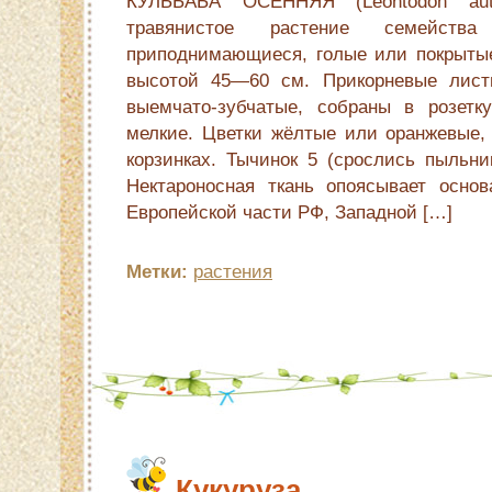
КУЛЬБАБА ОСЕННЯЯ (Leontodon autum
травянистое растение семейства
приподнимающиеся, голые или покрыты
высотой 45—60 см. Прикорневые листь
выемчато-зубчатые, собраны в розетк
мелкие. Цветки жёлтые или оранжевые, 
корзинках. Тычинок 5 (срослись пыльни
Нектароносная ткань опоясывает основ
Европейской части РФ, Западной […]
Метки:
растения
Кукуруза