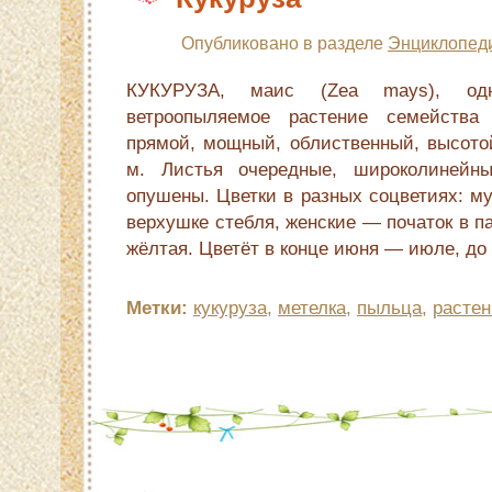
Опубликовано в разделе
Энциклопед
КУКУРУЗА, маис (Zea mays), одно
ветроопыляемое растение семейства
прямой, мощный, облиственный, высот
м. Листья очередные, широколинейны
опушены. Цветки в разных соцветиях: м
верхушке стебля, женские — початок в п
жёлтая. Цветёт в конце июня — июле, до 
Метки:
кукуруза
,
метелка
,
пыльца
,
растен