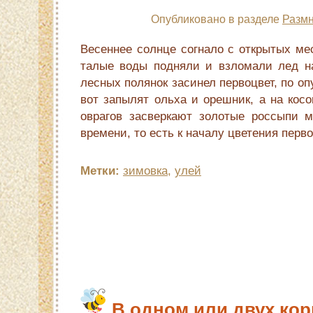
Опубликовано в разделе
Размн
Весеннее солнце согнало с открытых мес
талые воды подняли и взломали лед на
лесных полянок засинел первоц­вет, по о
вот запылят ольха и ореш­ник, а на кос
оврагов засверкают зо­лотые россыпи м
времени, то есть к началу цветения перво
Метки:
зимовка
,
улей
В одном или двух кор