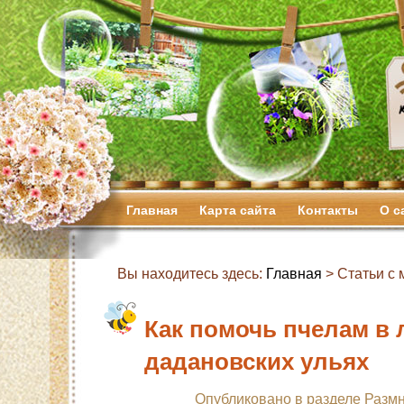
Главная
Карта сайта
Контакты
О с
Вы находитесь здесь:
Главная
> Статьи с м
Как помочь пчелам в 
дадановских ульях
Опубликовано в разделе
Размн