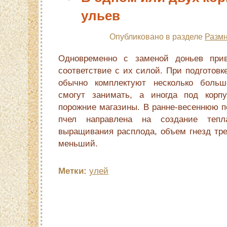
ульев
Опубликовано в разделе
Размн
Одновременно с заме­ной доньев при
соответствие с их силой. При подготовк
обычно комплектуют несколько боль
смогут занимать, а иногда под корп
порожние магазины. В ранне-весеннюю по
пчел направлена на соз­дание тепл
выращивания расплода, объ­ем гнезд тр
меньший.
Метки:
улей