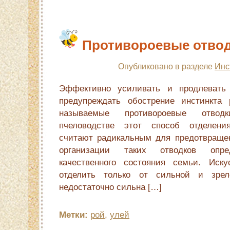
Противороевые отво
Опубликовано в разделе
Инс
Эффективно усиливать и продлевать
предупреждать обострение инстинкта 
называемые противорое­вые отво
пчеловодстве этот способ отделени
считают радикальным для предот­враще
организации таких отводков оп­р
качественного состояния семьи. Иску
отделить только от сильной и зре
недостаточно сильна […]
Метки:
рой
,
улей