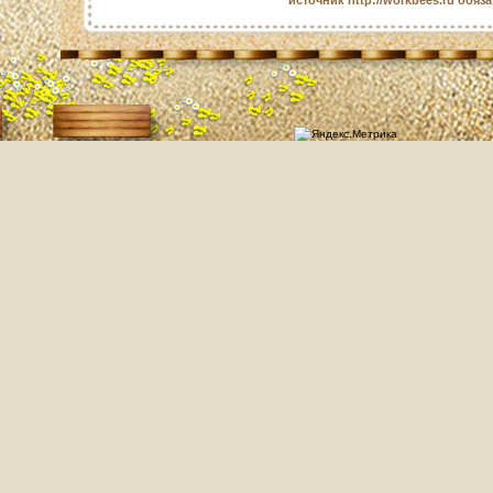
источник http://workbees.ru обяз