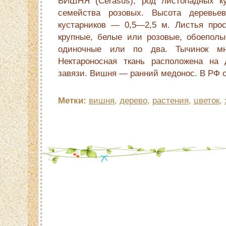
ВИШНЯ (Cerasus), род листопадных ку
семейства розовых. Высота дерев
кустарников — 0,5—2,5 м. Листья прос
крупные, белые или розовые, обоеполые
одиночные или по два. Тычинок мн
Нектароносная ткань расположена на 
завязи. Вишня — ранний медонос. В РФ о
Метки:
вишня
,
дерево
,
растения
,
цветок
,