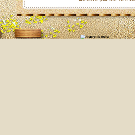
источник http://workbees.ru обяз