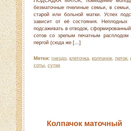
ПОДСАДКА МАТОК, помещение молоды
безматочные пчелиные семьи, в семьи,
старой или больной матки. Успех под
зависит от её состояния. Неплодных 
подсаживать в отводок, сформированный
сотов со зрелым печатным расплодом
пергой (сюда же […]
Метки:
гнездо
,
клеточка
,
колпачок
,
леток
,
соты
,
сутки
Колпачок маточный