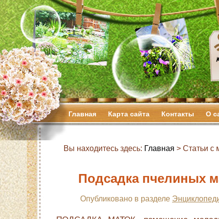
Главная
Карта сайта
Контакты
О с
Вы находитесь здесь:
Главная
> Статьи с м
Подсадка пчелиных м
Опубликовано в разделе
Энциклопеди