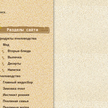
Разделы сайта
родукты пчеловодства
Мед
Вторые блюда
Выпечка
Десерты
Напитки
человодство
Главный медосбор
Зимовка пчел
Инстинкт роения
Пчелиная семья
Пчелиные матки