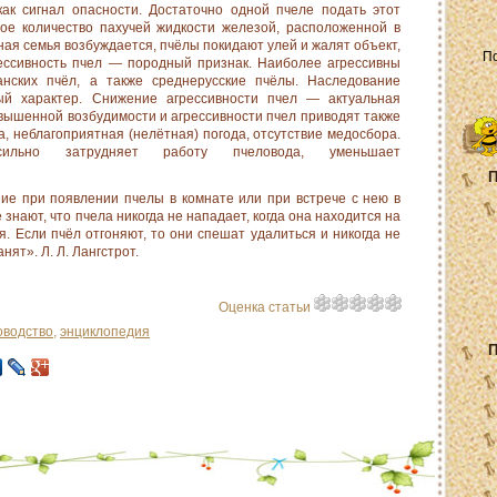
ак сигнал опасности. Достаточно одной пчеле подать этот
ое количество пахучей жидкости железой, расположенной в
ная семья возбуждается, пчёлы покидают улей и жалят объект,
рессивность пчел — породный признак. Наиболее агрессивны
нских пчёл, а также среднерусские пчёлы. Наследование
ый характер. Снижение агрессивности пчел — актуальная
овышенной возбудимости и агрессивности пчел приво­дят также
, неблагоприятная (не­лётная) погода, отсутствие медосбора.
сильно затруд­няет работу пчеловода, уменьшает
П
ние при появлении пчелы в комнате или при встрече с нею в
е знают, что пчела никогда не нападает, когда она находится на
. Если пчёл отгоняют, то они спешат уда­литься и никогда не
нят». Л. Л. Лангстрот.
Оценка статьи
оводство
,
энциклопедия
П