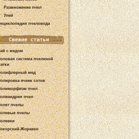
Размножение пчел
Улей
нциклопедия пчеловода
Свежие статьи
ай с медом
оловая система пчелиной
атки
Полифлерный мед
олировка ячеек сотов
Полиморфизм пчел
олиандрия пчел
олет пчелы
олевые пчелы
олевки
окорский-Жоравко