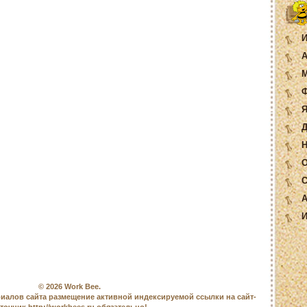
И
А
М
Ф
Я
Д
Н
О
С
А
И
© 2026
Work Bee
.
иалов сайта размещение активной индексируемой ссылки на сайт-