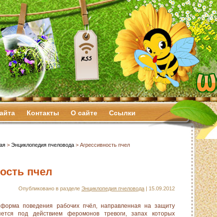
сайта
Контакты
О сайте
Ссылки
ая
>
Энциклопедия пчеловода
> Агрессивность пчел
ость пчел
Опубликовано в разделе
Энциклопедия пчеловода
| 15.09.2012
 форма поведения рабочих пчёл, направленная на защиту
яется под действием феромонов тревоги, запах которых