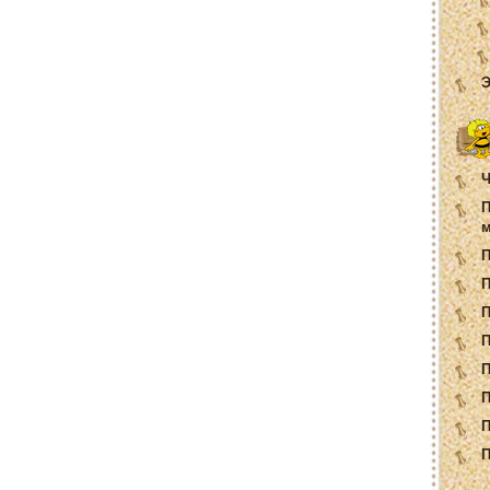
Э
Ч
П
м
П
П
П
П
П
П