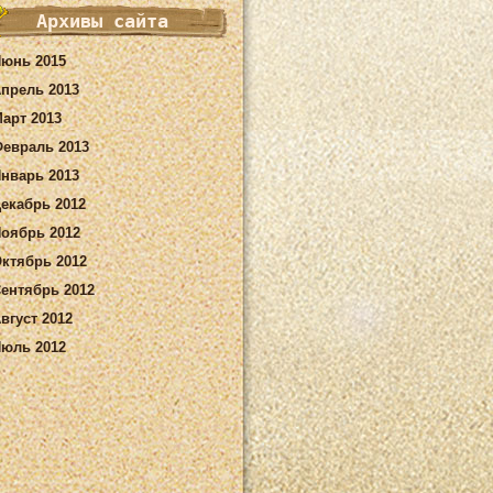
Архивы сайта
юнь 2015
прель 2013
арт 2013
евраль 2013
нварь 2013
екабрь 2012
оябрь 2012
ктябрь 2012
ентябрь 2012
вгуст 2012
юль 2012