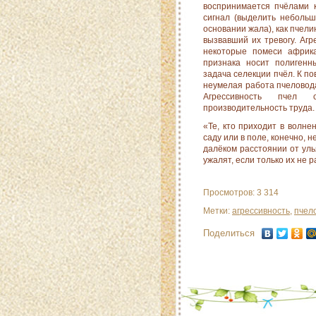
воспринимается пчёлами к
сигнал (выделить небольш
основании жала), как пчели
вызвавший их тревогу. Аг
некоторые помеси африка
признака носит полигенн
задача селекции пчёл. К п
неумелая работа пчеловода
Агрессивность пчел 
производительность тру­да.
«Те, кто приходит в волне
саду или в поле, конечно, н
далёком расстоянии от улья
ужалят, если только их не ра
Просмотров: 3 314
Метки:
агрессивность
,
пчел
Поделиться