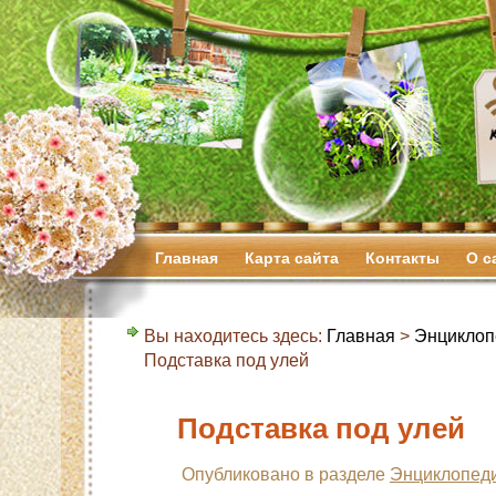
Главная
Карта сайта
Контакты
О с
Вы находитесь здесь:
Главная
>
Энциклоп
Подставка под улей
Подставка под улей
Опубликовано в разделе
Энциклопеди