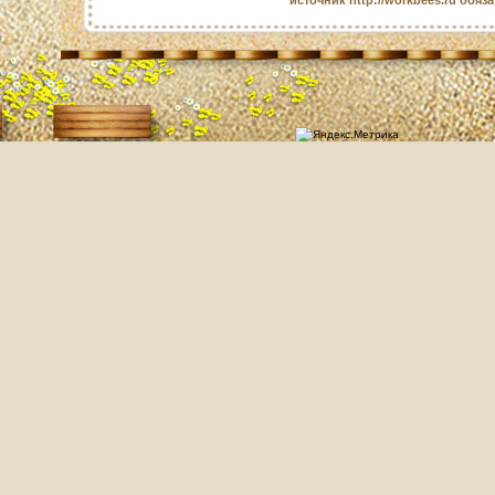
источник http://workbees.ru обяз