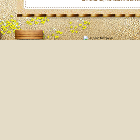
источник http://workbees.ru обяз