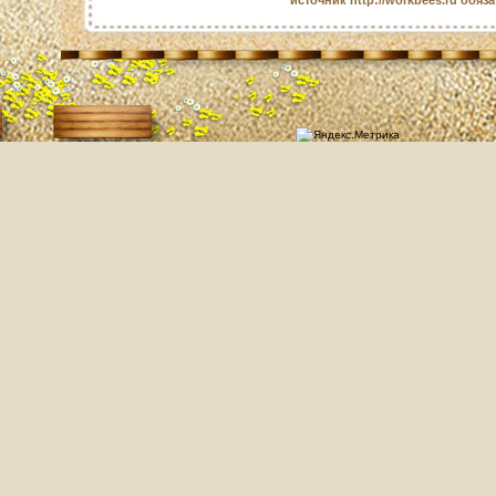
источник http://workbees.ru обяз