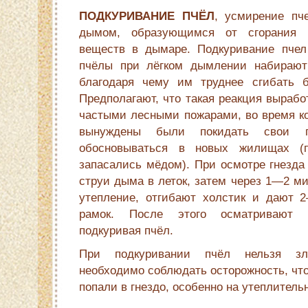
ПОДКУРИВАНИЕ ПЧЁЛ
, усмирение пч
дымом, образующимся от сгорания 
веществ в дымаре. Подкуривание пчел
пчёлы при лёгком дымлении набирают
благодаря чему им труднее сгибать 
Предполагают, что такая реакция вырабо
частыми лесными пожарами, во время к
вынуждены были покидать свои 
обосновываться в новых жилищах (
запасались мёдом). При осмотре гнезда
струи дыма в леток, затем через 1—2 м
утепление, отгибают холстик и дают 
рамок. После этого осматривают г
подкуривая пчёл.
При подкуривании пчёл нельзя зл
необходимо соблюдать осторожность, чт
попали в гнездо, особенно на утеплитель