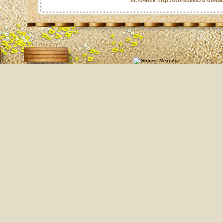
источник http://workbees.ru обяз