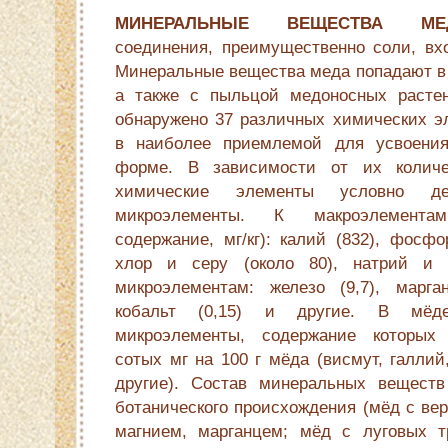
МИНЕРАЛЬНЫЕ ВЕЩЕСТВА МЕ
соединения, преимущественно соли, вх
Минеральные вещества меда попадают в н
а также с пыльцой медоносных расте
обнаружено 37 различных химических э
в наиболее приемлемой для усвоения
форме. В зависимости от их количе
химические элементы условно 
микроэлементы. К макроэлемента
содержание, мг/кг): калий (832), фосфо
хлор и серу (около 80), натрий и 
микроэлементам: железо (9,7), марган
кобальт (0,15) и другие. В мёд
микроэлементы, содержание которых 
сотых мг на 100 г мёда (висмут, галлий
другие). Состав минеральных веществ
ботанического происхождения (мёд с ве
магнием, марганцем; мёд с луговых 