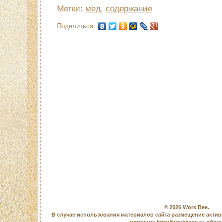
Метки:
мед
,
содержание
Поделиться
© 2026
Work Bee
.
В случае использования материалов сайта размещение актив