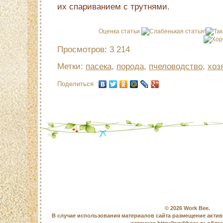
их спариванием с трутнями.
Оценка статьи
Просмотров: 3 214
Метки:
пасека
,
порода
,
пчеловодство
,
хоз
Поделиться
© 2026
Work Bee
.
В случае использования материалов сайта размещение актив