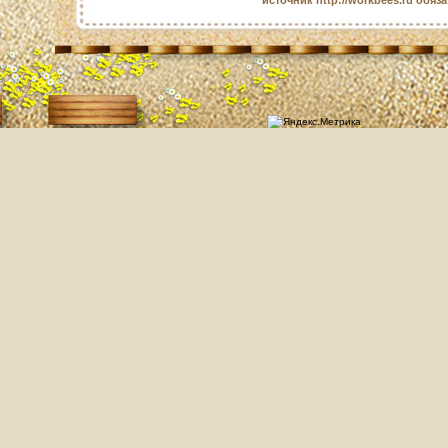
источник http://workbees.ru обяз