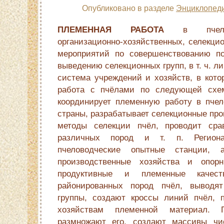
Опубликовано в разделе
Энциклопеди
ПЛЕМЕННАЯ РАБОТА
в пчелово
организационно-хозяйственных, селекци
мероприятий по совершенствованию по
выведению селекционных групп, в т. ч. л
система учреждений и хозяйств, в кото
работа с пчёлами по следующей схе
координирует племенную работу в пче
страны, разрабатывает селекционные пр
методы селекции пчёл, проводит сра
различных пород и т. п. Регион
пчеловодческие опытные станции,
производственные хозяйства и опор
продуктивные и племенные качес
районированных пород пчёл, выводя
группы, создают кроссы линий пчёл, 
хозяйствам племенной материал. 
размножают его, создают массивы чи