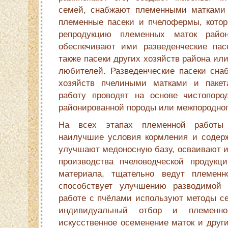
семей, снабжают племенными матками
племенные пасеки и пчелофермы, кото
репродукцию племенных маток райо
обеспечивают ими разведенческие пас
также пасеки других хозяйств района ил
любителей. Разведенческие пасеки сна
хозяйств пчелиными матками и паке
работу проводят на основе чистопоро
районированной породы или межпородног
На всех этапах племенной работы
наилучшие условия кормления и содер
улучшают медоносную базу, осваивают и
производства пчеловодческой продукци
материала, тщательно ведут племенн
способствует улучшению разводимой
работе с пчёлами используют методы се
индивидуальный отбор и племенн
искусственное осеменение маток и друг