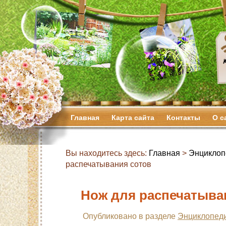
Главная
Карта сайта
Контакты
О с
Вы находитесь здесь:
Главная
>
Энциклоп
распечатывания сотов
Нож для распечатыва
Опубликовано в разделе
Энциклопеди