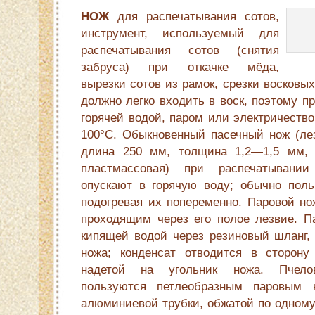
НОЖ
для распечатывания сотов,
инструмент, используемый для
распечатывания сотов (снятия
забруса) при откачке мёда,
вырезки сотов из рамок, срезки восковы
должно легко входить в воск, поэтому п
горячей водой, паром или электричеств
100°С. Обыкновенный пасечный нож (лез
длина 250 мм, толщина 1,2—1,5 мм, 
пластмассовая) при распечатывании
опускают в горячую воду; обычно пол
подогревая их попеременно. Паровой но
проходящим через его полое лезвие. Па
кипящей водой через резиновый шланг,
ножа; конденсат отводится в сторону
надетой на угольник ножа. Пчело
пользуются петлеобразным паровым 
алюминиевой трубки, обжатой по одному