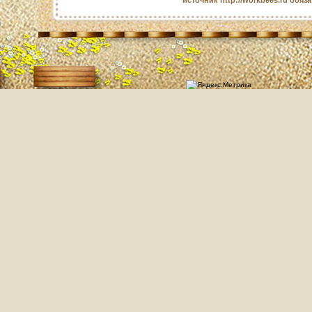
источник http://workbees.ru обяз