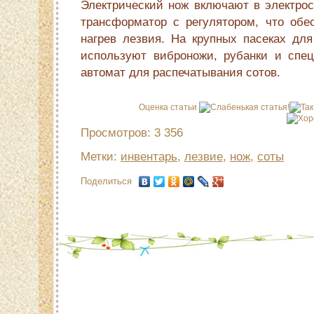
Электрический нож включают в электро
трансформатор с регулятором, что обе
нагрев лезвия. На крупных пасеках для
используют виброножи, рубанки и специ
автомат для распечатывания сотов.
Оценка статьи
Просмотров: 3 356
Метки:
инвентарь
,
лезвие
,
нож
,
соты
Поделиться