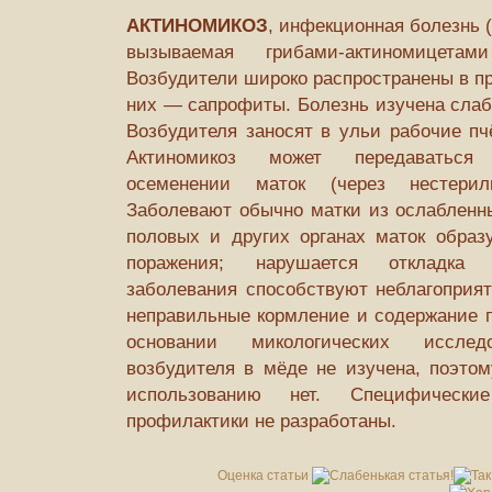
АКТИНОМИКОЗ
, инфекционная болезнь (
вызываемая грибами-актиномицетами
Возбудители широко распространены в пр
них — сапрофиты. Болезнь изучена сла­б
Возбудителя заносят в ульи рабо­чие п
Актиномикоз может передаваться
осеменении маток (через нестерил
Заболевают обычно матки из ослабленны
половых и других органах маток образ
поражения; нарушается откладка 
заболевания способствуют неблагоприят
неправильные кормление и содержание п
основании микологических исслед
возбудителя в мёде не изучена, поэтом
использованию нет. Специфичес
профилактики не разрабо­таны.
Оценка статьи