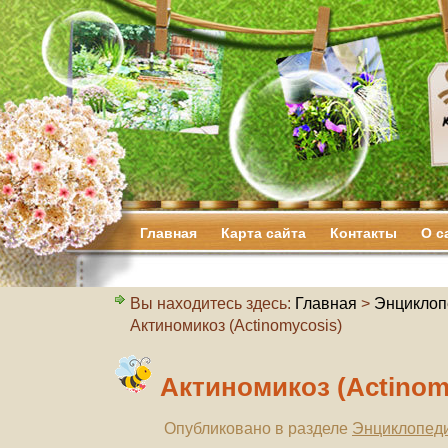
Главная
Карта сайта
Контакты
О с
Вы находитесь здесь:
Главная
>
Энциклоп
Актиномикоз (Actinomycosis)
Актиномикоз (Actinom
Опубликовано в разделе
Энциклопеди