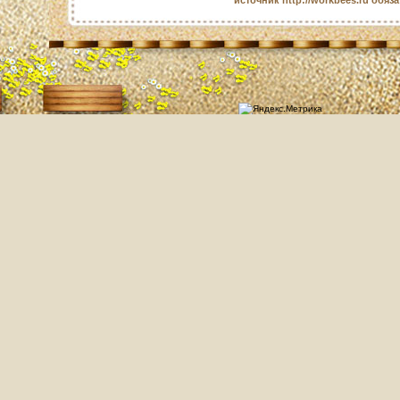
источник http://workbees.ru обяз