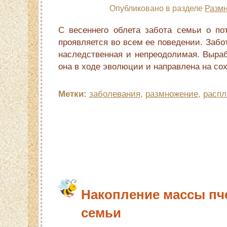
Опубликовано в разделе
Размн
С весеннего обле­та забота семьи о по
проявляется во всем ее поведении. Забо
наследствен­ная и непреодолимая. Выра
она в ходе эволюции и направлена на со
Метки:
заболевания
,
размножение
,
распл
Накопление массы пч
семьи