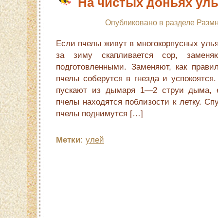
На чистых доньях ул
Опубликовано в разделе
Размн
Если пчелы живут в многокорпус­ных улья
за зиму скапливается сор, за­меня
подготовленными. Заменяют, как правил
пчелы соберутся в гнезда и успо­коятся
пускают из дымаря 1—2 струи дыма, 
пчелы находятся поблизости к летку. Сп
пчелы поднимутся […]
Метки:
улей