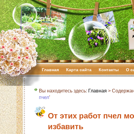
Главная
Карта сайта
Контакты
О с
Вы находитесь здесь:
Главная
> Содержан
пчел
’
От этих работ пчел м
избавить