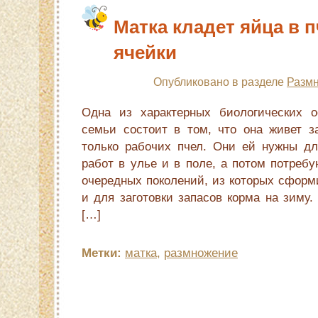
Матка кладет яйца в 
ячейки
Опубликовано в разделе
Размн
Одна из харак­терных биологических 
семьи состо­ит в том, что она живет 
только рабо­чих пчел. Они ей нужны д
работ в улье и в поле, а потом потреб
очеред­ных поколений, из которых сформ
и для заготовки запасов корма на зиму
[…]
Метки:
матка
,
размножение