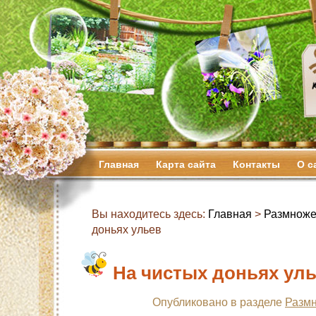
Главная
Карта сайта
Контакты
О с
Вы находитесь здесь:
Главная
>
Размноже
доньях ульев
На чистых доньях ул
Опубликовано в разделе
Размн