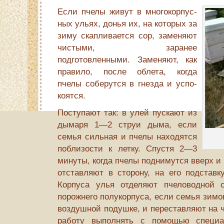
Если пчелы живут в многокорпус­
ных ульях, донья их, на которых за
зиму скапливается сор, за­меняют
чистыми, заранее
подготовленными. Заменяют, как
правило, после облета, когда
пчелы соберутся в гнезда и успо­
коятся.
Поступают так: в улей пускают из
дымаря 1—2 струи дыма, если
семья сильная и пчелы находятся
поблизости к летку. Спустя 2—3
минуты, когда пчелы поднимутся вверх и
отставляют в сторону, на его подстав­к
Корпуса улья отделяют пчеловодной 
порожнего полукорпуса, если семья зимо
воздушной подушке, и перестав­ляют на 
работу выполнять с по­мощью специа