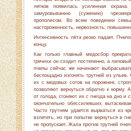
летков появилась усиленная охрана.
замуровыванию (сужению) чрезме
прополисом. Во всем поведении семьи
настороженность, нервозность, повышенн
Интенсивность лёта резко падает. Пчел
концу.
Как только главный медосбор прекрати
гречихи он сходит постепенно, а липовы
пчелы сейчас же начинают выбрасыват
беспощадно изгонять трутней из ульев. 
их с медовых сотов на порожние, строг
позволяют вернуться обратно к корму. А
от голода, сгоняют их с гнезда на дно и 
окончательно обессилевших вытаскива
Часто трутням удается выр­ваться из к
взлететь, но при попытке вернуться в гн
не пропускает. Жала против трутней пче