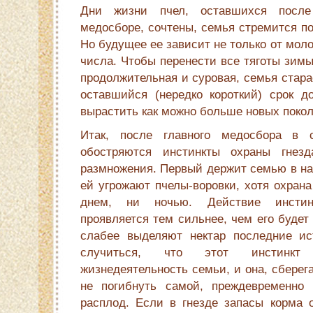
Дни жизни пчел, оставшихся посл
медосборе, сочтены, семья стремится по
Но будущее ее зависит не только от моло
числа. Чтобы перенести все тяготы зимы
продолжительная и суровая, семья стара
оставшийся (нередко короткий) срок до
вырастить как можно больше новых поко­
Итак, после главного медосбора в 
обостряются инстинкты охраны гнез
размножения. Первый держит семью в на
ей угрожают пчелы-воровки, хотя охрана
днем, ни ночью. Действие инстин
проявляется тем сильнее, чем его будет
слабее выделяют нектар последние ис
случиться, что этот инстинкт 
жизнедеятельность семьи, и она, сберег
не погибнуть самой, преждевременно 
расплод. Если в гнезде запасы корма 