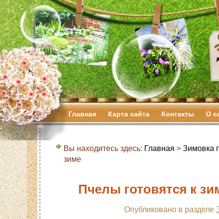
Главная
Карта сайта
Контакты
О с
Вы находитесь здесь:
Главная
>
Зимовка 
зиме
Пчелы готовятся к зи
Опубликовано в разделе