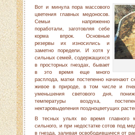
Вот и минула пора массового
цветения главных медоносов.
Семьи напряженно
поработали, заготовляя себе
корма впрок. Основные
резервы их износились и
заметно поредели. И хотя у
сильных семей, содержащихся
в просторных гнез­дах, бывает
в это время еще много
расплода, матки постепен­но начинают с
живое в природе, в том числе и пч
уменьшения светового дня, пониж
температуры воздуха, пос­тепе
нектаровыделения поздноцветущих расте
В тесных ульях во время главного 
сильного, и при недостатке сотов под м
в гнезда, заливая освободившиеся от ра