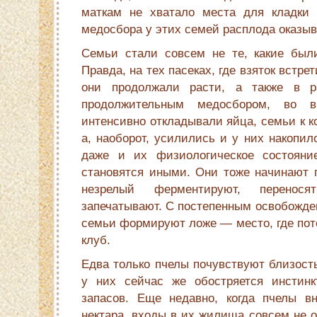
маткам не хватало места для кладки 
медосбора у этих семей расплода оказыв
Семьи стали совсем не те, какие были
Правда, на тех пасеках, где взяток встр
они продолжали расти, а также в 
продолжительным медосбором, во в
интенсивно откладывали яйца, семьи к ко
а, наоборот, усилились и у них накопил
даже и их физиологическое состояни
становятся иными. Они тоже начинают г
незрелый ферментируют, перенос
запечатывают. С постепенным освобожде
семьи формируют ложе — место, где пот
клуб.
Едва только пчелы почувствуют близост
у них сейчас же обостряется инстинк
запасов. Еще недавно, когда пчелы в
нектара, входы в их жилища совсем не о