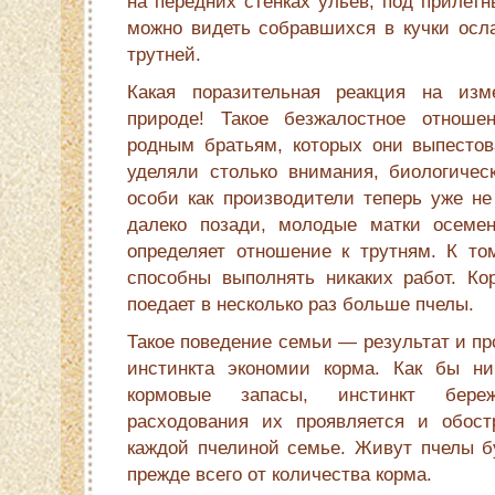
на передних стенках ульев, под прилет
можно видеть собравшихся в кучки ос
трут­ней.
Какая поразительная реакция на изм
природе! Такое безжалостное отноше
родным братьям, которых они выпесто
уделяли столько внимания, биологичес
особи как производители теперь уже не
далеко позади, молодые матки осемен
определяет отношение к трутням. К то
способны выполнять никаких работ. К
поедает в несколько раз больше пчелы.
Такое поведение семьи — результат и пр
инстинкта экономии корма. Как бы н
кормовые запасы, инстинкт береж
расходования их проявляется и обост
каждой пчелиной семье. Живут пчелы б
прежде всего от количества корма.