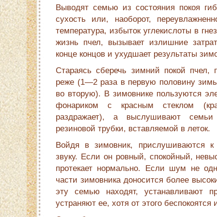
Выводят семью из состояния покоя гибе
сухость или, наоборот, переувлажненн
температура, избыток углекислоты в гне
жизнь пчел, вызывает излишние затрат
конце концов и ухудшает результаты зимо
Стараясь сберечь зимний покой пчел,
реже (1—2 раза в первую половину зимы
во вторую). В зимовнике пользуются эл
фонариком с красным стеклом (кр
раздражает), а выслушивают семь
резиновой трубки, вставляемой в леток.
Войдя в зимовник, прислушиваются к
звуку. Если он ровный, спокойный, невы
протекает нормально. Если шум не одн
части зимовника доносится более высоки
эту семью находят, устанавливают п
устраняют ее, хотя от этого беспокоятся 