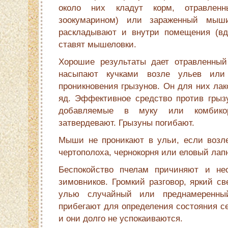
около них кладут корм, отравлен
зоокумарином) или зараженный мы
раскладывают и внутри помещения (вд
ставят мышеловки.
Хорошие результаты дает отравленный
насыпают кучками возле ульев или
проникновения грызунов. Он для них лак
яд. Эффективное средство против грыз
добавляемые в муку или комбико
затвердевают. Грызуны погибают.
Мыши не проникают в ульи, если возл
чертополоха, чернокорня или еловый лап
Беспокойство пчелам причиняют и нео
зимовников. Громкий разговор, яркий св
улью случайный или преднамеренный
прибегают для определения состояния с
и они долго не успокаиваются.