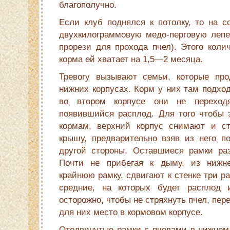
благополучно.
Если клуб поднялся к потолку, то на с
двухкилограммовую медо-перговую лепеш
прорези для прохода пчел). Этого коли
корма ей хватает на 1,5—2 месяца.
Тревогу вызывают семьи, которые про
нижних корпусах. Корм у них там подход
во втором корпусе они не переход
появившийся расплод. Для того чтобы э
кормам, верхний корпус снимают и ст
крышу, предварительно взяв из него п
другой стороны. Оставшиеся рамки ра
Почти не прибегая к дыму, из нижн
крайнюю рамку, сдвигают к стенке три р
средние, на которых будет расплод
осторожно, чтобы не стряхнуть пчел, пер
для них место в кормовом корпусе.
Отодвинутые рамки с пчелами в нижнем 