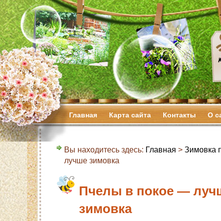
Главная
Карта сайта
Контакты
О с
Вы находитесь здесь:
Главная
>
Зимовка 
лучше зимовка
Пчелы в покое — луч
зимовка