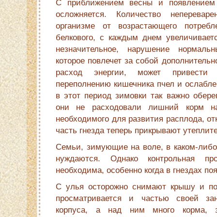
С приближением весны и появлением
осложняется. Количество неперева
организме от возрастающего потребл
белкового, с каждым днем увеличивает
незначительное, нарушение нормаль
которое повлечет за собой дополнительн
расход энергии, может привести 
переполнению кишечника пчел и ослабле
в этот период зимовки так важно обере
они не расходовали лишний корм на
необходимого для развития расплода, о
часть гнезда теперь прикрывают утеплите
Семьи, зимующие на воле, в каком-либо
нуждаются. Однако контрольная пр
необходима, особенно когда в гнездах по
С улья осторожно снимают крышу и по
просматривается и частью своей за
корпуса, а над ним много корма, з