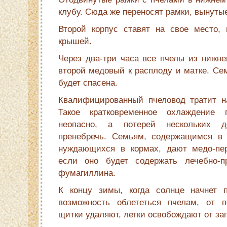
клубу. Сюда же переносят рамки, вынутые
Второй корпус ставят на свое место, 
крышей.
Через два-три часа все пчелы из нижнег
второй медовый к расплоду и матке. Сем
будет спасена.
Квалифицированный пчеловод тратит н
Такое кратковременное охлаждение 
неопасно, а потерей нескольких 
пренебречь. Семьям, содержащимся в 
нуждающихся в кормах, дают медо-пер
если оно будет содержать лечебно-п
фумагиллина.
К концу зимы, когда солнце начнет п
возможность облететься пчелам, от п
щитки удаляют, летки освобождают от за