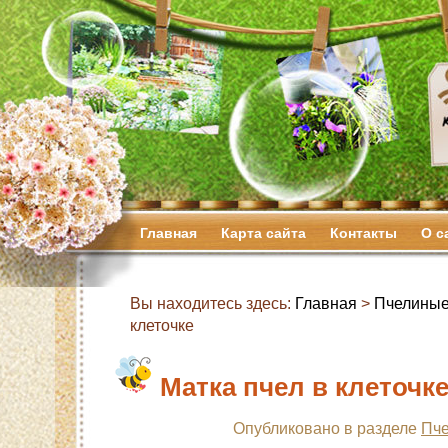
Главная
Карта сайта
Контакты
О с
Вы находитесь здесь:
Главная
>
Пчелиные
клеточке
Матка пчел в клеточк
Опубликовано в разделе
Пче