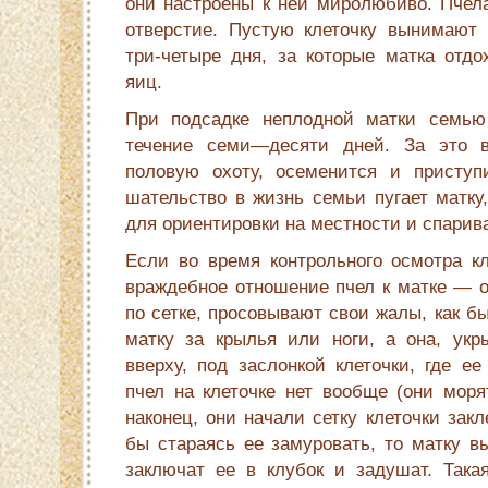
они настроены к ней миролюбиво. Пчела
отверстие. Пустую клеточку вынимают
три-четыре дня, за которые матка отдо
яиц.
При подсадке неплодной матки семью
течение семи—десяти дней. За это 
половую охоту, осеменится и приступ
шательство в жизнь семьи пугает матку
для ориентировки на местности и спарив
Если во время контрольного осмотра кл
враждебное отношение пчел к матке — о
по сетке, просовывают свои жалы, как б
матку за крылья или ноги, а она, укр
вверху, под заслонкой клеточки, где ее
пчел на клеточке нет вообще (они моря
наконец, они начали сетку клеточки закл
бы стараясь ее замуровать, то матку в
заключат ее в клубок и задушат. Така