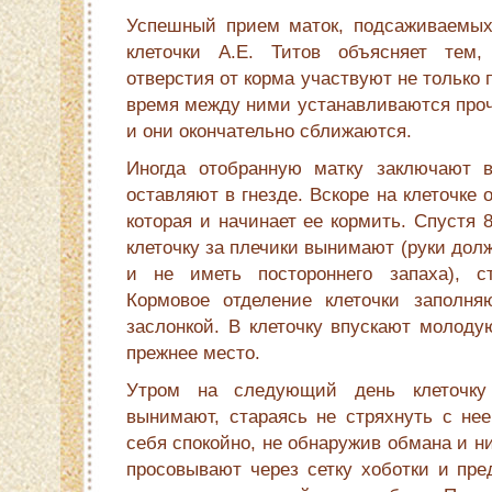
Успешный прием маток, подсаживаемых 
клеточки А.Е. Титов объясняет тем,
отверстия от корма участвуют не только п
время между ними устанавливаются проч
и они окончательно сближаются.
Иногда отобранную матку заключают в
оставляют в гнезде. Вскоре на клеточке о
которая и начинает ее кормить. Спустя 
клеточку за плечики вынимают (руки дол
и не иметь постороннего запаха), с
Кормовое отделение клеточки запол­н
заслонкой. В клеточку впускают молоду
прежнее место.
Утром на следующий день клеточку 
вынимают, стараясь не стряхнуть с нее
себя спокойно, не обнаружив обмана и ни
просовывают через сетку хоботки и пре