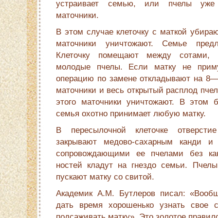
устраивает семью, или пчелы уже
маточники.
В этом случае клеточку с маткой убираю
маточники уничтожают. Семье предл
Клеточку помещают между сотами, 
молодые пчелы. Если матку не прим
операцию по замене откладывают на 8—
маточники и весь открытый расплод пчел
этого маточники уничтожают. В этом 
семья охотно принимает любую матку.
В пересылочной клеточке отверст
закрывают медово-сахарным канди и
сопровождающими ее пчелами без как
ностей кладут на гнездо семьи. Пчел
пускают матку со свитой.
Академик A.M. Бутлеров писал: «Вооб
дать время хорошенько узнать свое с
подсаживать матку». Это золотое правил